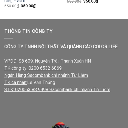
sáng – Giá rẻ
Giá
Giá
550.00
₫
350.00
₫
gốc
hiện
Giá
Giá
550.00
₫
350.00
₫
là:
tại
gốc
hiện
550.00₫.
là:
là:
tại
350.00₫.
550.00₫.
là:
350.00₫.
THÔNG TIN CÔNG TY
CÔNG TY TNHH NỘI THẤT VÀ QUẢNG CÁO COLOR LIFE
VPĐD:
Số 609, Nguyễn Trãi, Thanh Xuân,HN
TK công ty: 0200 6532 6869
Ngân Hàng Sacombank chi nhánh Từ Liêm
TK cá nhân:
Lê Văn Thắng
STK: 020063 88 9998 Sacombank chi nhánh Từ Liêm