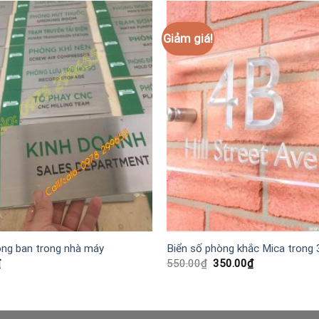
Giảm giá!
òng ban trong nhà máy
Biển số phòng khắc Mica trong
Giá
Giá
₫
550.00
₫
350.00
₫
gốc
hiện
là:
tại
550.00₫.
là:
350.00₫.