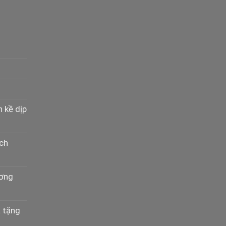
n kề dịp
ịch
ương
à tặng