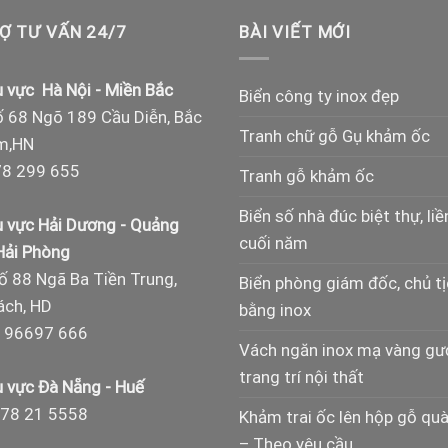
Ợ TƯ VẤN 24/7
BÀI VIẾT MỚI
 vực Hà Nội - Miền Bắc
Biển công ty inox đẹp
 68 Ngõ 189 Cầu Diễn, Bắc
Tranh chữ gỗ Gụ khảm ốc
m,HN
8 299 655
Tranh gỗ khảm ốc
Biển số nhà đúc biệt thự, liề
 vực Hải Dương - Quảng
cuối năm
 Hải Phòng
ố 88 Ngã Ba Tiền Trung,
Biển phòng giám đốc, chủ t
ch, HD
bằng inox
 96697 666
Vách ngăn inox mạ vàng g
trang trí nội thất
 vực Đà Nẵng - Huế
78 21 5558
Khảm trai ốc lên hộp gỗ qu
– Theo yêu cầu