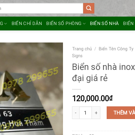
NG
BIỂN CHỈ DẪN
BIỂN SỐ PHÒNG
BIỂN SỐ NHÀ
BIỂN
Trang chủ
/
Biển Tên Công Ty
Signs
Biển số nhà inox
đại giá rẻ
120,000.00
₫
Biển số nhà inox đẹp hiện đại g
THÊM VÀ