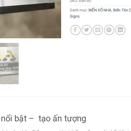
SKU:
bsn-90
Danh mục:
BIỂN SỐ NHÀ
,
Biển Tên 
Signs
ẻ nổi bật – tạo ấn tượng