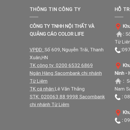
THÔNG TIN CÔNG TY
HỖ TR
CÔNG TY TNHH NỘI THẤT VÀ
Khu
QUẢNG CÁO COLOR LIFE
:
Số
Từ Liê
VPĐD:
Số 609, Nguyễn Trãi, Thanh
:
097
Xuân,HN
TK công ty: 0200 6532 6869
Khu
Ngân Hàng Sacombank chi nhánh
Ninh -
Từ Liêm
:
S
TK cá nhân:
Lê Văn Thắng
Nam Sá
STK: 020063 88 9998 Sacombank
:
08
chi nhánh Từ Liêm
Khu
:
09