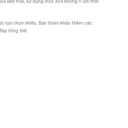
ox bền mãi, sử dụng inox 304 không rỉ với thời
ược lựa chọn nhiều. Bạn tham khảo thêm các
đẹp tổng thể.