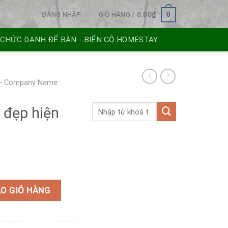
ĐĂNG NHẬP
GIỎ HÀNG /
0.00
₫
0
 CHỨC DANH ĐỂ BÀN
BIỂN GỖ HOMESTAY
 - Company Name
 đẹp hiện
iá rẻ số lượng
O GIỎ HÀNG