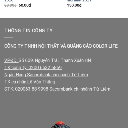
Giá
Giá
80.00
₫
60.00
₫
150.00
₫
gốc
hiện
là:
tại
80.00₫.
là:
60.00₫.
THÔNG TIN CÔNG TY
CÔNG TY TNHH NỘI THẤT VÀ QUẢNG CÁO COLOR LIFE
VPĐD:
Số 609, Nguyễn Trãi, Thanh Xuân,HN
TK công ty: 0200 6532 6869
Ngân Hàng Sacombank chi nhánh Từ Liêm
TK cá nhân:
Lê Văn Thắng
STK: 020063 88 9998 Sacombank chi nhánh Từ Liêm