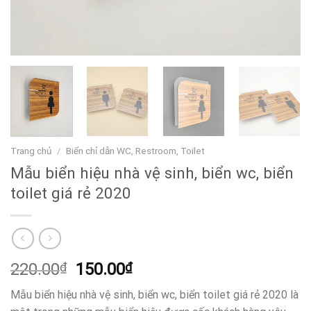
Trang chủ
/
Biển chỉ dẫn WC, Restroom, Toilet
Mẫu biển hiệu nhà vệ sinh, biển wc, biển
toilet giá rẻ 2020
Giá
Giá
220.00
₫
150.00
₫
gốc
hiện
Mẫu biển hiệu nhà vệ sinh, biển wc, biển toilet giá rẻ 2020 là
là:
tại