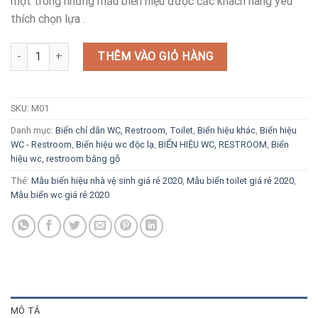
một trong những mẫu biển hiệu được cấc khách hàng yêu
220.00₫.
là:
thích chọn lựa .
150.00₫.
Mẫu biển hiệu nhà vệ sinh, biển wc, biển toilet giá rẻ 2020 số lượng
THÊM VÀO GIỎ HÀNG
SKU:
M01
Danh mục:
Biển chỉ dẫn WC, Restroom, Toilet
,
Biển hiệu khác
,
Biển hiệu
WC - Restroom
,
Biển hiệu wc độc lạ
,
BIỂN HIỆU WC, RESTROOM
,
Biển
hiệu wc, restroom bằng gỗ
Thẻ:
Mẫu biển hiệu nhà vệ sinh giá rẻ 2020
,
Mẫu biển toilet giá rẻ 2020
,
Mẫu biển wc giá rẻ 2020
MÔ TẢ