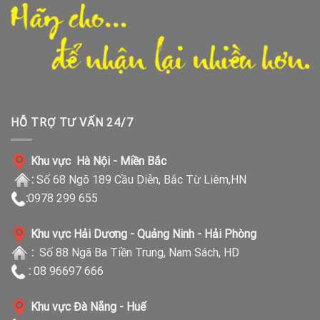
HỖ TRỢ TƯ VẤN 24/7
Khu vực Hà Nội - Miền Bắc
:
Số 68 Ngõ 189 Cầu Diễn, Bắc Từ Liêm,HN
:
0978 299 655
Khu vực Hải Dương - Quảng Ninh - Hải Phòng
:
Số 88 Ngã Ba Tiền Trung, Nam Sách, HD
:
08 96697 666
Khu vực Đà Nẵng - Huế