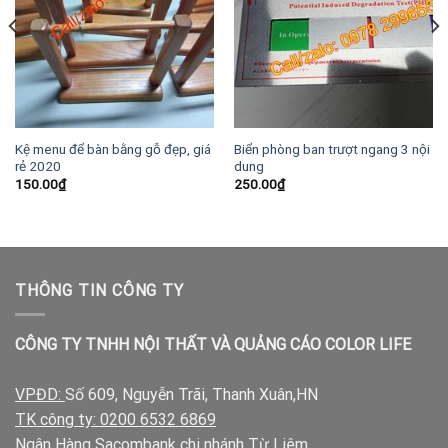
Kệ menu để bàn bằng gỗ đẹp, giá
Biển phòng ban trượt ngang 3 nội
rẻ 2020
dung
150.00
₫
250.00
₫
THÔNG TIN CÔNG TY
CÔNG TY TNHH NỘI THẤT VÀ QUẢNG CÁO COLOR LIFE
VPĐD:
Số 609, Nguyễn Trãi, Thanh Xuân,HN
TK công ty: 0200 6532 6869
Ngân Hàng Sacombank chi nhánh Từ Liêm