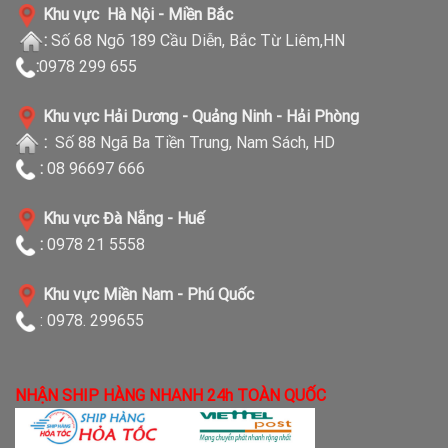
Khu vực Hà Nội - Miền Bắc
:
Số 68 Ngõ 189 Cầu Diễn, Bắc Từ Liêm,HN
:
0978 299 655
Khu vực Hải Dương - Quảng Ninh - Hải Phòng
:
Số 88 Ngã Ba Tiền Trung, Nam Sách, HD
:
08 96697 666
Khu vực Đà Nẵng - Huế
:
0978 21 5558
Khu vực Miền Nam - Phú Quốc
: 0978. 299655
NHẬN SHIP HÀNG NHANH 24h TOÀN QUỐC