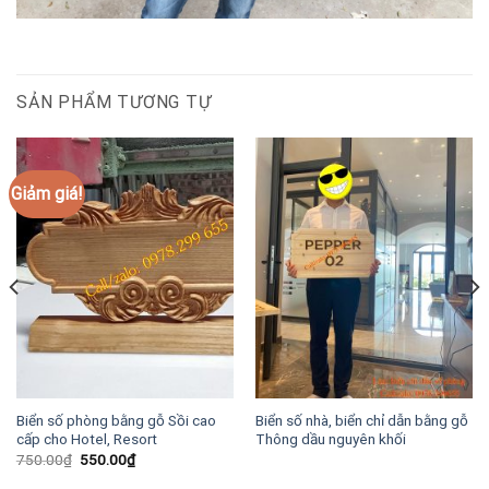
SẢN PHẨM TƯƠNG TỰ
Giảm giá!
Biển số phòng bằng gỗ Sồi cao
Biển số nhà, biển chỉ dẫn bằng gỗ
cấp cho Hotel, Resort
Thông dầu nguyên khối
Giá
Giá
750.00
₫
550.00
₫
gốc
hiện
là:
tại