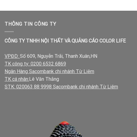
750.00₫.
là:
550.00₫.
THÔNG TIN CÔNG TY
CÔNG TY TNHH NỘI THẤT VÀ QUẢNG CÁO COLOR LIFE
VPĐD:
Số 609, Nguyễn Trãi, Thanh Xuân,HN
TK công ty: 0200 6532 6869
Ngân Hàng Sacombank chi nhánh Từ Liêm
TK cá nhân:
Lê Văn Thắng
STK: 020063 88 9998 Sacombank chi nhánh Từ Liêm