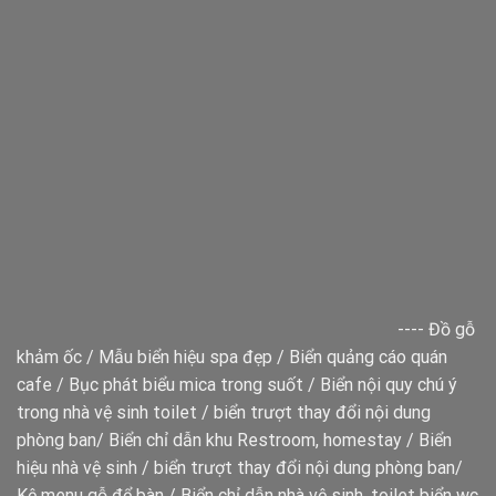
----
Đồ gỗ
khảm ốc
/
Mẫu biển hiệu spa đẹp
/
Biển quảng cáo quán
cafe
/
Bục phát biểu mica trong suốt
/
Biển nội quy chú ý
trong nhà vệ sinh toilet
/
biển trượt thay đổi nội dung
phòng ban
/
Biển chỉ dẫn khu Restroom, homestay
/
Biển
hiệu nhà vệ sinh
/
biển trượt thay đổi nội dung phòng ban
/
Kệ menu gỗ để bàn
/
Biển chỉ dẫn nhà vệ sinh, toilet
biển wc