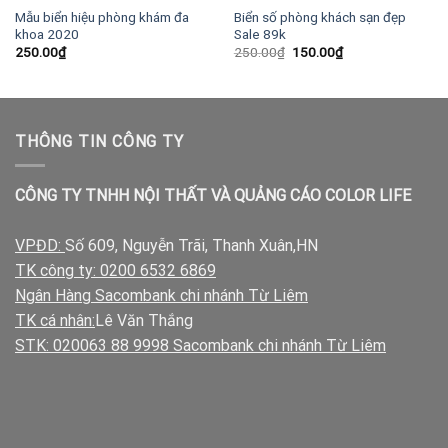
Mẫu biển hiệu phòng khám đa
Biển số phòng khách sạn đẹp
khoa 2020
Sale 89k
Giá
Giá
250.00
₫
250.00
₫
150.00
₫
gốc
hiện
là:
tại
250.00₫.
là:
150.00₫.
THÔNG TIN CÔNG TY
CÔNG TY TNHH NỘI THẤT VÀ QUẢNG CÁO COLOR LIFE
VPĐD:
Số 609, Nguyễn Trãi, Thanh Xuân,HN
TK công ty: 0200 6532 6869
Ngân Hàng Sacombank chi nhánh Từ Liêm
TK cá nhân:
Lê Văn Thắng
STK: 020063 88 9998 Sacombank chi nhánh Từ Liêm