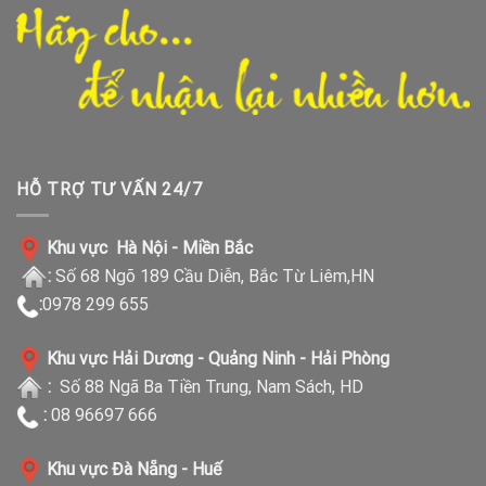
HỖ TRỢ TƯ VẤN 24/7
Khu vực Hà Nội - Miền Bắc
:
Số 68 Ngõ 189 Cầu Diễn, Bắc Từ Liêm,HN
:
0978 299 655
Khu vực Hải Dương - Quảng Ninh - Hải Phòng
:
Số 88 Ngã Ba Tiền Trung, Nam Sách, HD
:
08 96697 666
Khu vực Đà Nẵng - Huế