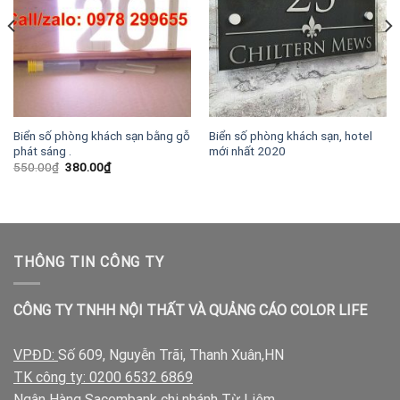
Biển số phòng khách sạn bằng gỗ
Biển số phòng khách sạn, hotel
phát sáng .
mới nhất 2020
Giá
Giá
550.00
₫
380.00
₫
gốc
hiện
là:
tại
550.00₫.
là:
380.00₫.
THÔNG TIN CÔNG TY
CÔNG TY TNHH NỘI THẤT VÀ QUẢNG CÁO COLOR LIFE
VPĐD:
Số 609, Nguyễn Trãi, Thanh Xuân,HN
TK công ty: 0200 6532 6869
Ngân Hàng Sacombank chi nhánh Từ Liêm