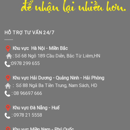
HỖ TRỢ TƯ VẤN 24/7
Khu vực Hà Nội - Miền Bắc
:
Số 68 Ngõ 189 Cầu Diễn, Bắc Từ Liêm,HN
:
0978 299 655
Khu vực Hải Dương - Quảng Ninh - Hải Phòng
:
Số 88 Ngã Ba Tiền Trung, Nam Sách, HD
:
08 96697 666
Khu vực Đà Nẵng - Huế
:
0978 21 5558
Khu vực Miền Nam - Phú Quốc