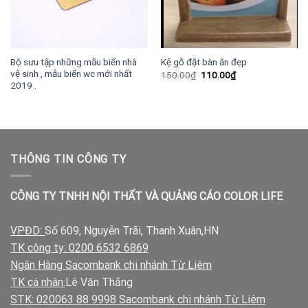
Bộ sưu tập những mẫu biển nhà
Kệ gỗ đặt bàn ăn đẹp
vệ sinh , mẫu biển wc mới nhất
Giá
Giá
150.00
₫
110.00
₫
gốc
hiện
2019 .
là:
tại
150.00₫.
là:
110.00₫.
THÔNG TIN CÔNG TY
CÔNG TY TNHH NỘI THẤT VÀ QUẢNG CÁO COLOR LIFE
VPĐD:
Số 609, Nguyễn Trãi, Thanh Xuân,HN
TK công ty: 0200 6532 6869
Ngân Hàng Sacombank chi nhánh Từ Liêm
TK cá nhân:
Lê Văn Thắng
STK: 020063 88 9998 Sacombank chi nhánh Từ Liêm