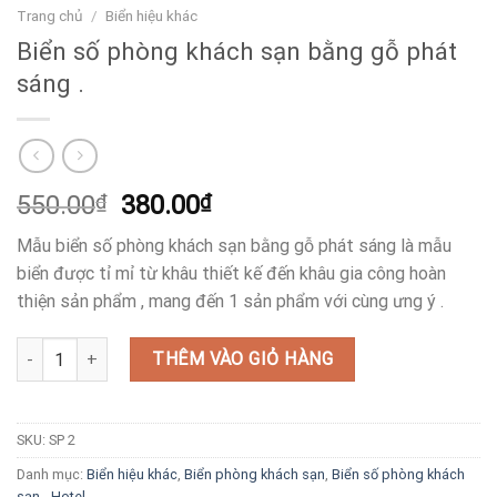
Trang chủ
/
Biển hiệu khác
Biển số phòng khách sạn bằng gỗ phát
sáng .
Giá
Giá
550.00
₫
380.00
₫
gốc
hiện
Mẫu biển số phòng khách sạn bằng gỗ phát sáng là mẫu
là:
tại
biển được tỉ mỉ từ khâu thiết kế đến khâu gia công hoàn
550.00₫.
là:
thiện sản phẩm , mang đến 1 sản phẩm với cùng ưng ý .
380.00₫.
Biển số phòng khách sạn bằng gỗ phát sáng . số lượng
THÊM VÀO GIỎ HÀNG
SKU:
SP 2
Danh mục:
Biển hiệu khác
,
Biển phòng khách sạn
,
Biển số phòng khách
sạn - Hotel