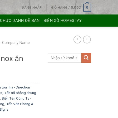
ĐĂNG NHẬP
GIỎ HÀNG /
0.00
₫
0
 CHỨC DANH ĐỂ BÀN
BIỂN GỖ HOMESTAY
 - Company Name
inox ăn
n tòa nhà - Direction
ns
,
Biển số phòng chung
l
,
Biển Tên Công Ty -
òng
,
Biển Văn Phòng &
 Signs