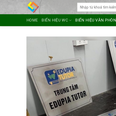
Skip
Tìm
to
kiếm:
content
HOME
BIỂN HIỆU WC
BIỂN HIỆU VĂN PHÒ