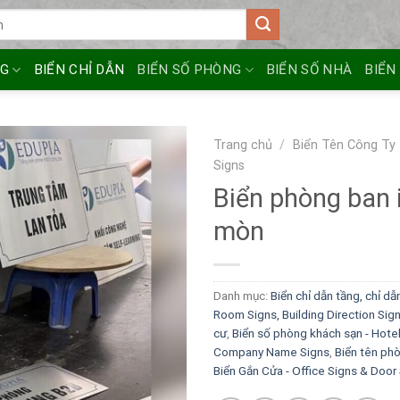
NG
BIỂN CHỈ DẪN
BIỂN SỐ PHÒNG
BIỂN SỐ NHÀ
BIỂN
Trang chủ
/
Biển Tên Công Ty
Signs
Biển phòng ban 
mòn
Danh mục:
Biển chỉ dẫn tầng, chỉ dẫ
Room Signs, Building Direction Sig
cư
,
Biển số phòng khách sạn - Hote
Company Name Signs
,
Biển tên ph
Biển Gắn Cửa - Office Signs & Door