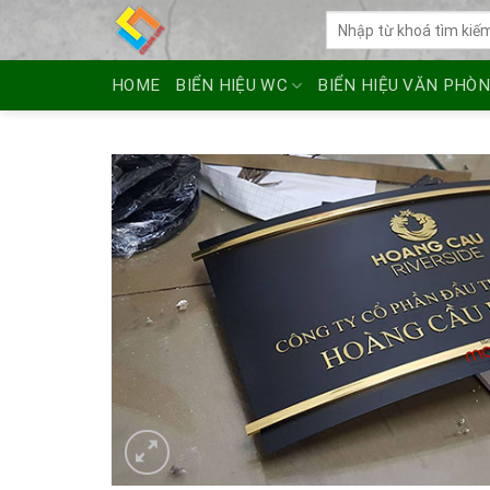
Skip
Tìm
to
kiếm:
content
HOME
BIỂN HIỆU WC
BIỂN HIỆU VĂN PHÒ