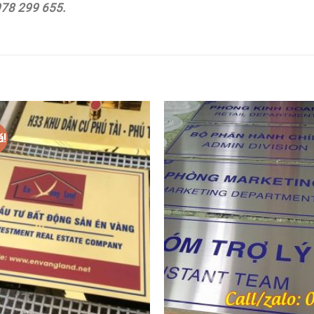
978 299 655.
á!