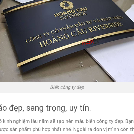
Biển công ty đẹp
o đẹp, sang trọng, uy tín.
ó kinh nghiệm lâu năm sẽ tạo nên mẫu biển công ty đẹp. Bạn 
được sản phẩm phù hợp nhất nhé. Ngoài ra đơn vị mình còn t