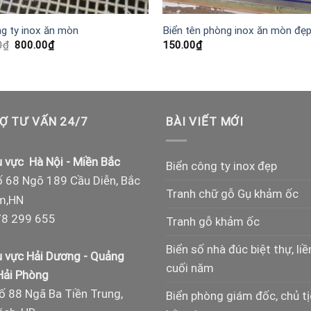
ng ty inox ăn mòn
Biển tên phòng inox ăn mòn đẹ
Giá
Giá
0
₫
800.00
₫
150.00
₫
gốc
hiện
là:
tại
1,200.00₫.
là:
800.00₫.
Ợ TƯ VẤN 24/7
BÀI VIẾT MỚI
 vực Hà Nội - Miền Bắc
Biển công ty inox đẹp
 68 Ngõ 189 Cầu Diễn, Bắc
Tranh chữ gỗ Gụ khảm ốc
m,HN
8 299 655
Tranh gỗ khảm ốc
Biển số nhà đúc biệt thự, liề
 vực Hải Dương - Quảng
cuối năm
 Hải Phòng
ố 88 Ngã Ba Tiền Trung,
Biển phòng giám đốc, chủ t