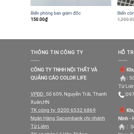
nh cho các
Biển phòng ban giám đốc
Biển cô
150.00
₫
1,200.0
THÔNG TIN CÔNG TY
HỖ TR
CÔNG TY TNHH NỘI THẤT VÀ
Khu
QUẢNG CÁO COLOR LIFE
:
Số
Từ Liê
VPĐD:
Số 609, Nguyễn Trãi, Thanh
:
097
Xuân,HN
TK công ty: 0200 6532 6869
Khu
Ngân Hàng Sacombank chi nhánh
Ninh -
Từ Liêm
:
S