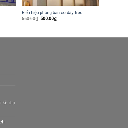
p
Biển hiệu phòng ban co dây treo
Giá
Giá
550.00
₫
500.00
₫
gốc
hiện
là:
tại
550.00₫.
là:
500.00₫.
n kề dịp
ịch