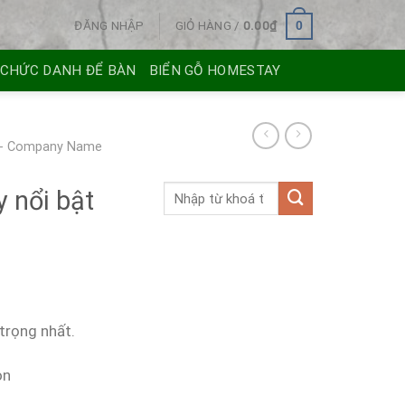
ĐĂNG NHẬP
GIỎ HÀNG /
0.00
₫
0
 CHỨC DANH ĐỂ BÀN
BIỂN GỖ HOMESTAY
 - Company Name
y nổi bật
 trọng nhất.
òn