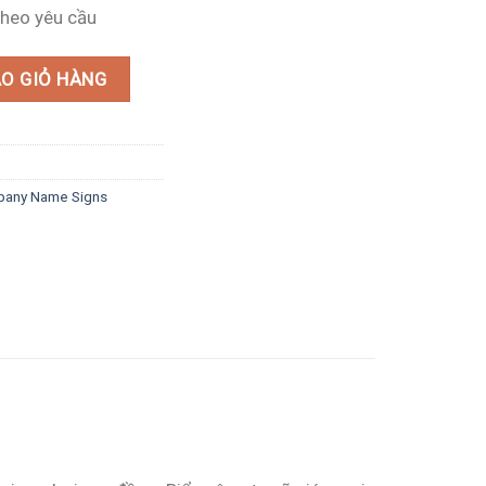
heo yêu cầu
số lượng
O GIỎ HÀNG
mpany Name Signs