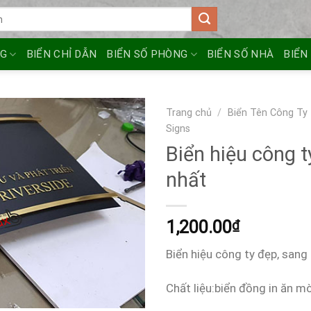
NG
BIỂN CHỈ DẪN
BIỂN SỐ PHÒNG
BIỂN SỐ NHÀ
BIỂN
Trang chủ
/
Biển Tên Công Ty
Signs
Biển hiệu công t
nhất
1,200.00
₫
Biển hiệu công ty đẹp, sang
Chất liệu:biển đồng in ăn m