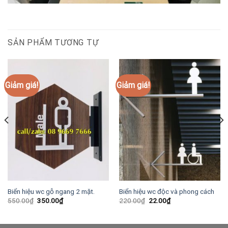
SẢN PHẨM TƯƠNG TỰ
Giảm giá!
Giảm giá!
Biển hiệu wc gỗ ngang 2 mặt.
Biển hiệu wc độc và phong cách
Giá
Giá
Giá
Giá
550.00
₫
350.00
₫
220.00
₫
22.00
₫
gốc
hiện
gốc
hiện
là:
tại
là:
tại
550.00₫.
là:
220.00₫.
là:
350.00₫.
22.00₫.