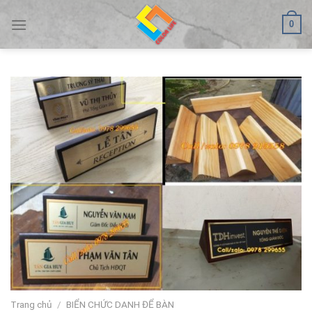
Skip
0
to
content
Trang chủ
/
BIỂN CHỨC DANH ĐỂ BÀN