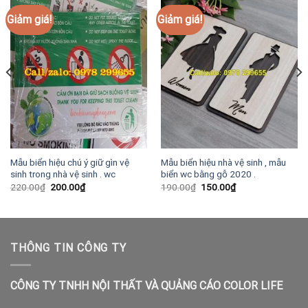
Giảm giá!
Giảm giá!
Mẫu biển hiệu chú ý giữ gìn vệ
Mẫu biển hiệu nhà vệ sinh , mẫu
sinh trong nhà vệ sinh . wc
biển wc bằng gỗ 2020 .
Giá
Giá
Giá
Giá
220.00
₫
200.00
₫
190.00
₫
150.00
₫
gốc
hiện
gốc
hiện
là:
tại
là:
tại
220.00₫.
là:
190.00₫.
là:
200.00₫.
150.00₫.
THÔNG TIN CÔNG TY
CÔNG TY TNHH NỘI THẤT VÀ QUẢNG CÁO COLOR LIFE