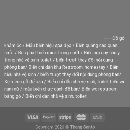
----
Đồ gỗ
khảm ốc
/
Mẫu biển hiệu spa đẹp
/
Biển quảng cáo quán
cafe
/
Bục phát biểu mica trong suốt
/
Biển nội quy chú ý
trong nhà vệ sinh toilet
/
biển trượt thay đổi nội dung
phòng ban
/
Biển chỉ dẫn khu Restroom, homestay
/
Biển
hiệu nhà vệ sinh
/
biển trượt thay đổi nội dung phòng ban
/
Kệ menu gỗ để bàn
/
Biển chỉ dẫn nhà vệ sinh, toilet
biển wc
nam nữ
/
mẫu biển chức danh để bàn
/
Biển wc restroom
bằng gỗ
/
Biển chỉ dẫn nhà vệ sinh, toilet
Copyright 2026 ©
Thang Santo