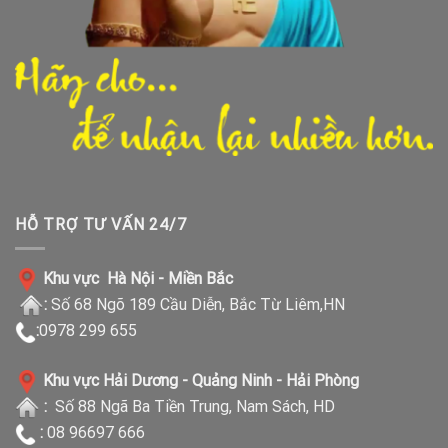
HỖ TRỢ TƯ VẤN 24/7
Khu vực Hà Nội - Miền Bắc
:
Số 68 Ngõ 189 Cầu Diễn, Bắc Từ Liêm,HN
:
0978 299 655
Khu vực Hải Dương - Quảng Ninh - Hải Phòng
:
Số 88 Ngã Ba Tiền Trung, Nam Sách, HD
:
08 96697 666