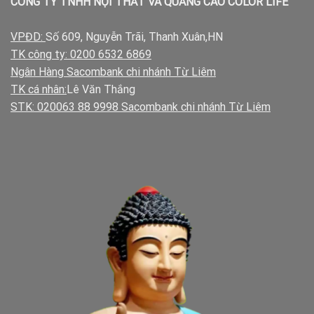
CÔNG TY TNHH NỘI THẤT VÀ QUẢNG CÁO COLOR LIFE
VPĐD:
Số 609, Nguyễn Trãi, Thanh Xuân,HN
TK công ty: 0200 6532 6869
Ngân Hàng Sacombank chi nhánh Từ Liêm
TK cá nhân:
Lê Văn Thắng
STK: 020063 88 9998 Sacombank chi nhánh Từ Liêm