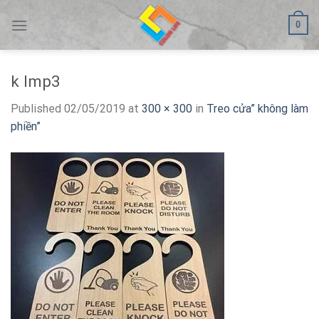
Skip
0
to
content
k lmp3
Published
02/05/2019
at
300 × 300
in
Treo cửa” không làm
phiền”