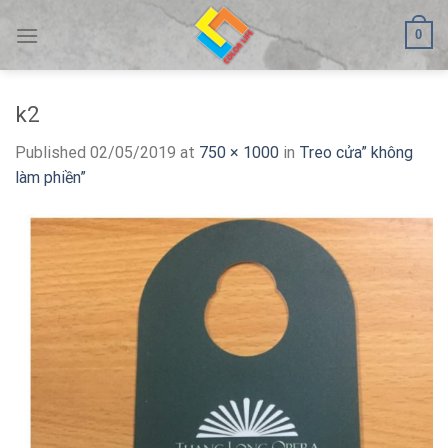
Skip
0
to
content
k2
Published
02/05/2019
at
750 × 1000
in
Treo cửa” không
làm phiền”