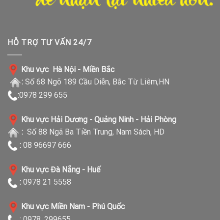
HỖ TRỢ TƯ VẤN 24/7
Khu vực Hà Nội - Miền Bắc
:
Số 68 Ngõ 189 Cầu Diễn, Bắc Từ Liêm,HN
:
0978 299 655
Khu vực Hải Dương - Quảng Ninh - Hải Phòng
:
Số 88 Ngã Ba Tiền Trung, Nam Sách, HD
:
08 96697 666
Khu vực Đà Nẵng - Huế
:
0978 21 5558
Khu vực Miền Nam - Phú Quốc
: 0978. 299655