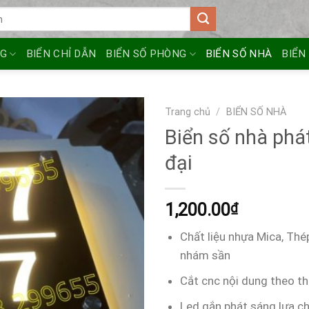
NG
BIỂN CHỈ DẪN
BIỂN SỐ PHÒNG
BIỂN SỐ NHÀ
BIỂN
Trang chủ
/
BIỂN SỐ NHÀ
Biển số nhà phá
đại
1,200.00
₫
Chất liệu nhựa Mica, Thép
nhám sần
Cắt cnc nội dung theo th
Led gắn phát sáng lựa c