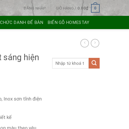
ĐĂNG NHẬP
GIỎ HÀNG /
0.00
₫
0
 CHỨC DANH ĐỂ BÀN
BIỂN GỖ HOMESTAY
t sáng hiện
, Inox sơn tĩnh điện
iết kế
họn màu theo yêu