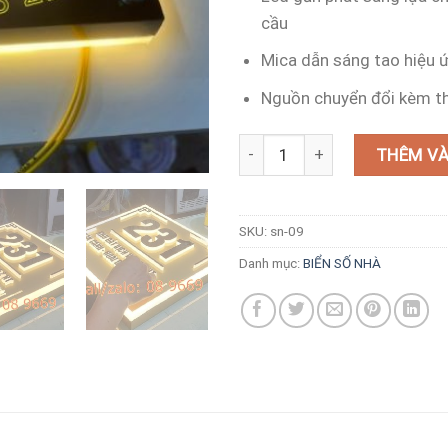
cầu
Mica dẫn sáng tao hiệu 
Nguồn chuyển đổi kèm t
Biển số nhà phát sáng hiện đại
THÊM VÀ
SKU:
sn-09
Danh mục:
BIỂN SỐ NHÀ