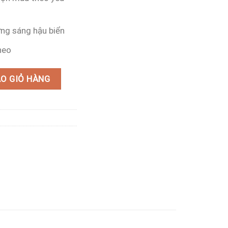
ứng sáng hậu biển
heo
 số lượng
O GIỎ HÀNG