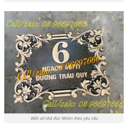
Biển số nhà đúc Nhôm theo yêu cầu