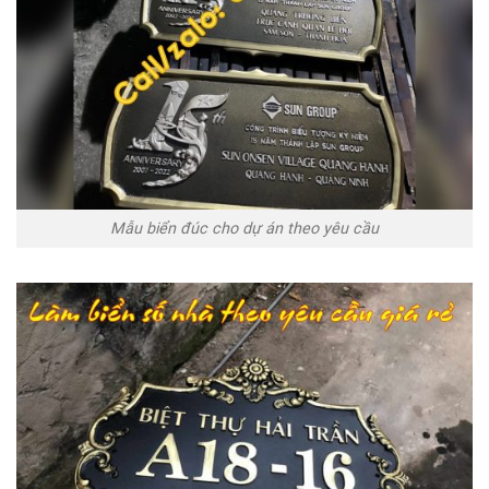
Mẫu biển đúc cho dự án theo yêu cầu