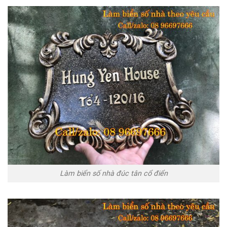
Làm biển số nhà đúc tân cổ điển