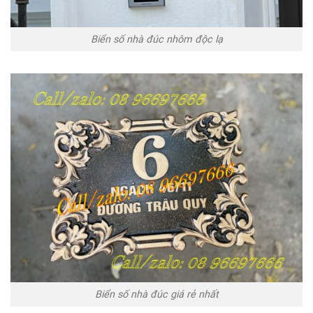
Biển số nhà đúc nhôm độc lạ
Biển số nhà đúc giá rẻ nhất