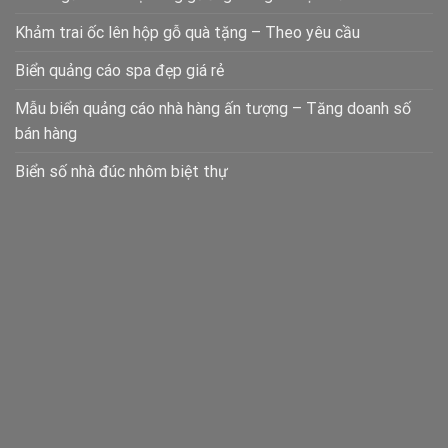
Khảm trai ốc lên hộp gỗ quà tặng – Theo yêu cầu
Biển quảng cáo spa đẹp giá rẻ
Mẫu biển quảng cáo nhà hàng ấn tượng – Tăng doanh số
bán hàng
Biển số nhà đúc nhôm biệt thự