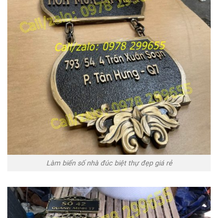
Làm biển số nhà đúc biệt thự đẹp giá rẻ