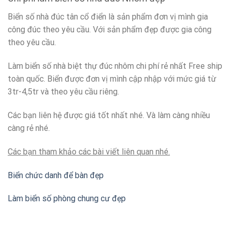
Biển số nhà đúc tân cổ điển là sản phẩm đơn vị mình gia
công đúc theo yêu cầu. Với sản phẩm đẹp được gia công
theo yêu cầu.
Làm biển số nhà biệt thự đúc nhôm chi phí rẻ nhất Free ship
toàn quốc. Biển được đơn vị mình cập nhập với mức giá từ
3tr-4,5tr và theo yêu cầu riêng.
Các bạn liên hệ được giá tốt nhất nhé. Và làm càng nhiều
càng rẻ nhé.
Các bạn tham khảo các bài viết liên quan nhé.
Biển chức danh để bàn đẹp
Làm biển số phòng chung cư đẹp