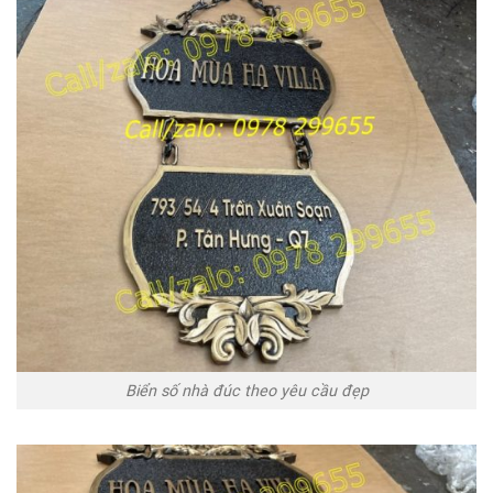
Biển số nhà đúc theo yêu cầu đẹp