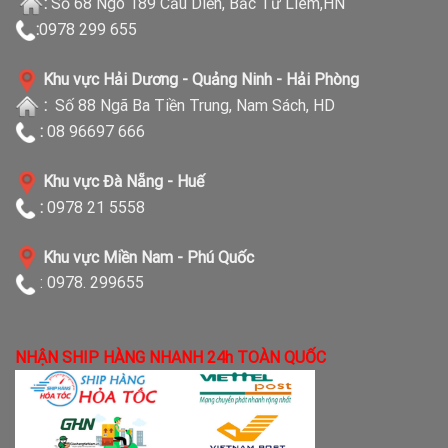
:
Số 68 Ngõ 189 Cầu Diễn, Bắc Từ Liêm,HN
:
0978 299 655
Khu vực Hải Dương - Quảng Ninh - Hải Phòng
:
Số 88 Ngã Ba Tiền Trung, Nam Sách, HD
:
08 96697 666
Khu vực Đà Nẵng - Huế
:
0978 21 5558
Khu vực Miền Nam - Phú Quốc
: 0978. 299655
NHẬN SHIP HÀNG NHANH 24h TOÀN QUỐC