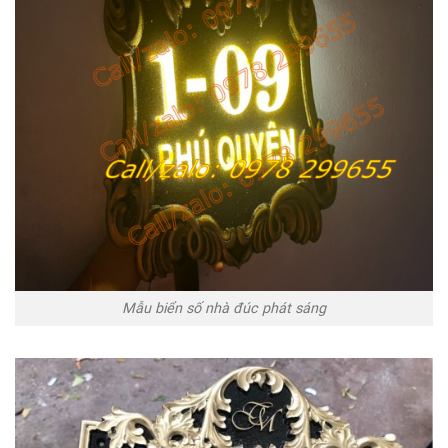
Mẫu biển số nhà đúc phát sáng