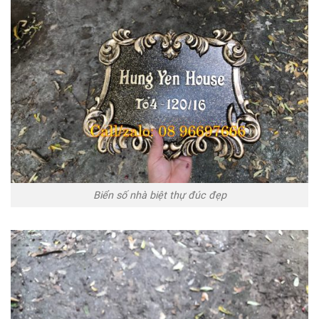
Biển số nhà biệt thự đúc đẹp