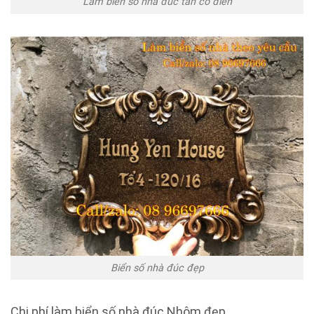
Làm biển số nhà đúc tân cổ điển
Biển số nhà đúc đẹp
Chi phí làm biển số nhà đúc Nhôm đẹp