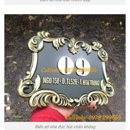
Biển số nhà đúc hút chân không