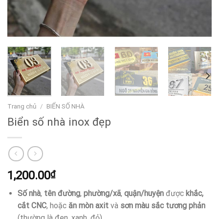
Trang chủ
/
BIỂN SỐ NHÀ
Biển số nhà inox đẹp
1,200.00
₫
Số nhà
,
tên đường
,
phường/xã
,
quận/huyện
được
khắc,
cắt CNC
, hoặc
ăn mòn axit
và
sơn màu sắc tương phản
(thường là đen, xanh, đỏ).