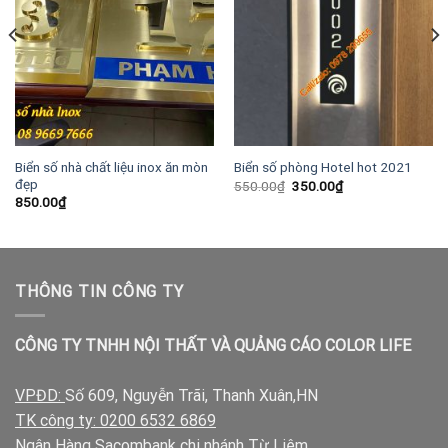
Biển số nhà chất liệu inox ăn mòn
Biển số phòng Hotel hot 2021
đẹp
Giá
Giá
550.00
₫
350.00
₫
gốc
hiện
850.00
₫
là:
tại
550.00₫.
là:
350.00₫.
THÔNG TIN CÔNG TY
CÔNG TY TNHH NỘI THẤT VÀ QUẢNG CÁO COLOR LIFE
VPĐD:
Số 609, Nguyễn Trãi, Thanh Xuân,HN
TK công ty: 0200 6532 6869
Ngân Hàng Sacombank chi nhánh Từ Liêm