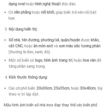
dạng oval
hoặc
hình nghệ thuật
độc đáo.
Có
nền phẳng
hoặc
nổi khối
, giúp biển trở nên nổi bật
hơn.
Nội dung hiển thị:
Số nhà
,
tên đường
,
phường/xã
,
quận/huyện
được
khắc,
cắt CNC
, hoặc
ăn mòn axit
và
sơn màu sắc tương phản
(thường là đen, xanh, đỏ).
Một số biển có
logo
,
hình ảnh trang trí
, hoặc
hoa văn
để
tăng phần sang trọng.
Kích thước thông dụng:
Các cỡ phổ biến:
20x30cm
,
25x35cm
, hoặc
30x40cm
, tùy
theo vị trí lắp đặt.
Mẫu hình ảnh biển số nhà inox đẹp thay thế các biển phố