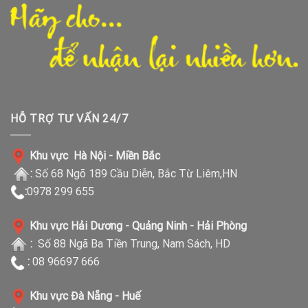
HỖ TRỢ TƯ VẤN 24/7
Khu vực Hà Nội - Miền Bắc
:
Số 68 Ngõ 189 Cầu Diễn, Bắc Từ Liêm,HN
:
0978 299 655
Khu vực Hải Dương - Quảng Ninh - Hải Phòng
:
Số 88 Ngã Ba Tiền Trung, Nam Sách, HD
:
08 96697 666
Khu vực Đà Nẵng - Huế