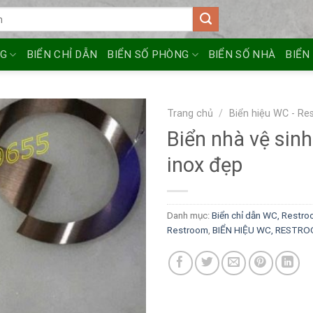
NG
BIỂN CHỈ DẪN
BIỂN SỐ PHÒNG
BIỂN SỐ NHÀ
BIỂN
Trang chủ
/
Biển hiệu WC - R
Biển nhà vệ sin
inox đẹp
Danh mục:
Biển chỉ dẫn WC, Restro
Restroom
,
BIỂN HIỆU WC, RESTR