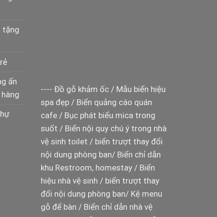
à tặng
rẻ
ng ấn
----
Đồ gỗ khảm ốc
/
Mẫu biển hiệu
 hàng
spa đẹp
/
Biển quảng cáo quán
thự
cafe
/
Bục phát biểu mica trong
suốt
/
Biển nội quy chú ý trong nhà
vệ sinh toilet
/
biển trượt thay đổi
nội dung phòng ban
/
Biển chỉ dẫn
khu Restroom, homestay
/
Biển
hiệu nhà vệ sinh
/
biển trượt thay
đổi nội dung phòng ban
/
Kệ menu
gỗ để bàn
/
Biển chỉ dẫn nhà vệ