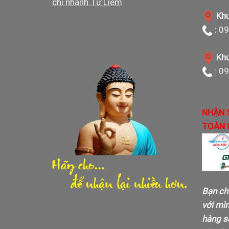
chi nhánh Từ Liêm
Khu
:
09
Khu
: 0
NHẬN 
TOÀN 
Bạn ch
với mì
hàng sa