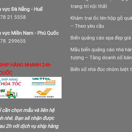
trang trí nội thất
 vực Đà Nẵng - Huế
78 21 5558
Khảm trai ốc lên hộp gỗ qu
– Theo yêu cầu
 vực Miền Nam - Phú Quốc
Biển quảng cáo spa đẹp giá 
978. 299655
Mẫu biển quảng cáo nhà hà
tượng – Tăng doanh số bán
SHIP HÀNG NHANH 24h
Biển số nhà đúc nhôm biệt 
QUỐC
ỉ cần chọn mẫu và liên hệ
nh nhé. Bạn sẽ nhận được
u 2h với dịch vụ ship hàng