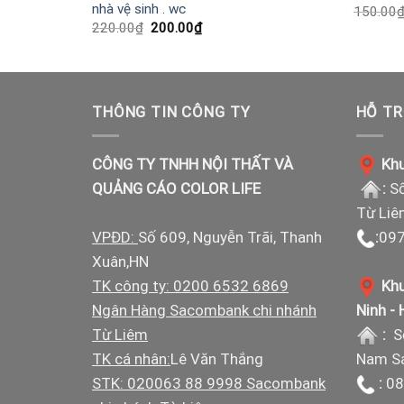
nhà vệ sinh . wc
150.00
Giá
Giá
220.00
₫
200.00
₫
gốc
hiện
là:
tại
220.00₫.
là:
200.00₫.
THÔNG TIN CÔNG TY
HỖ TR
CÔNG TY TNHH NỘI THẤT VÀ
Khu
QUẢNG CÁO COLOR LIFE
:
Số
Từ Liê
VPĐD:
Số 609, Nguyễn Trãi, Thanh
:
097
Xuân,HN
TK công ty: 0200 6532 6869
Khu
Ngân Hàng Sacombank chi nhánh
Ninh -
Từ Liêm
:
S
TK cá nhân:
Lê Văn Thắng
Nam Sá
STK: 020063 88 9998 Sacombank
:
08