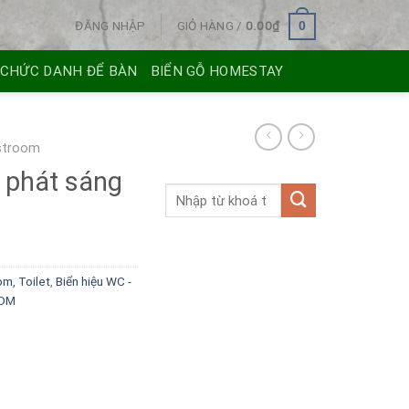
ĐĂNG NHẬP
GIỎ HÀNG /
0.00
₫
0
 CHỨC DANH ĐỂ BÀN
BIỂN GỖ HOMESTAY
estroom
h phát sáng
om, Toilet
,
Biển hiệu WC -
OOM