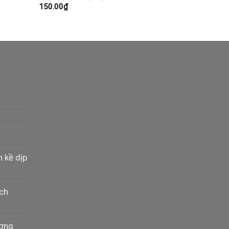
150.00
₫
n kề dịp
ịch
ương