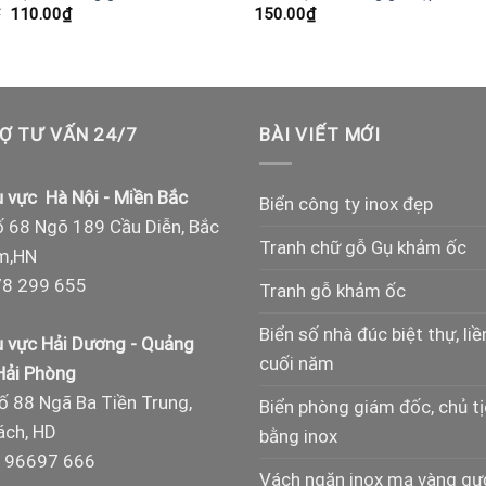
Giá
Giá
₫
110.00
₫
150.00
₫
gốc
hiện
là:
tại
150.00₫.
là:
110.00₫.
Ợ TƯ VẤN 24/7
BÀI VIẾT MỚI
 vực Hà Nội - Miền Bắc
Biển công ty inox đẹp
 68 Ngõ 189 Cầu Diễn, Bắc
Tranh chữ gỗ Gụ khảm ốc
m,HN
8 299 655
Tranh gỗ khảm ốc
Biển số nhà đúc biệt thự, liề
 vực Hải Dương - Quảng
cuối năm
 Hải Phòng
ố 88 Ngã Ba Tiền Trung,
Biển phòng giám đốc, chủ t
ch, HD
bằng inox
 96697 666
Vách ngăn inox mạ vàng g