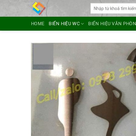
Skip
Tìm
to
kiếm:
content
HOME
BIỂN HIỆU WC
BIỂN HIỆU VĂN PHÒ