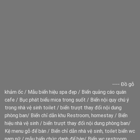
----
Đồ gỗ
khảm ốc
/
Mẫu biển hiệu spa đẹp
/
Biển quảng cáo quán
cafe
/
Bục phát biểu mica trong suốt
/
Biển nội quy chú ý
trong nhà vệ sinh toilet
/
biển trượt thay đổi nội dung
phòng ban
/
Biển chỉ dẫn khu Restroom, homestay
/
Biển
hiệu nhà vệ sinh
/
biển trượt thay đổi nội dung phòng ban
/
Kệ menu gỗ để bàn
/
Biển chỉ dẫn nhà vệ sinh, toilet
biển wc
nam nữ
/
mẫu biển chức danh để bàn
/
Biển wc restroom