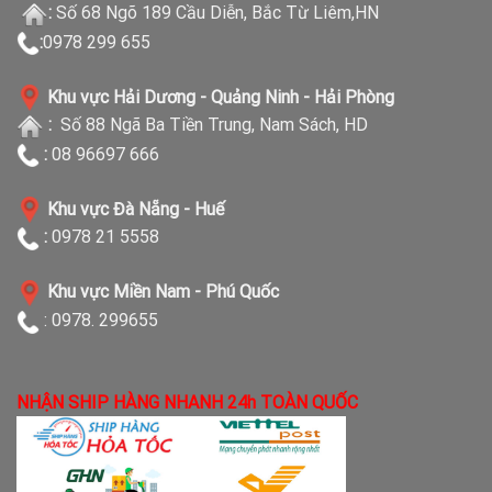
:
Số 68 Ngõ 189 Cầu Diễn, Bắc Từ Liêm,HN
:
0978 299 655
Khu vực Hải Dương - Quảng Ninh - Hải Phòng
:
Số 88 Ngã Ba Tiền Trung, Nam Sách, HD
:
08 96697 666
Khu vực Đà Nẵng - Huế
:
0978 21 5558
Khu vực Miền Nam - Phú Quốc
: 0978. 299655
NHẬN SHIP HÀNG NHANH 24h TOÀN QUỐC