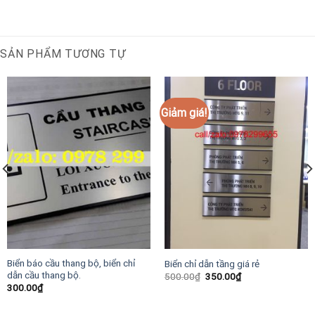
SẢN PHẨM TƯƠNG TỰ
Giảm giá!
Biển báo cầu thang bộ, biển chỉ
Biển chỉ dẫn tầng giá rẻ
dẫn cầu thang bộ.
Giá
Giá
500.00
₫
350.00
₫
gốc
hiện
300.00
₫
là:
tại
500.00₫.
là:
350.00₫.