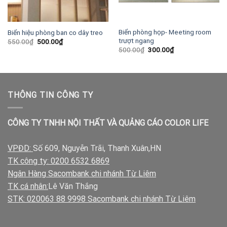
Biển phòng họp- Meeting room
Biển hiệu phòng ban co dây treo
trượt ngang
Giá
Giá
550.00
₫
500.00
₫
gốc
hiện
Giá
Giá
500.00
₫
300.00
₫
là:
tại
gốc
hiện
550.00₫.
là:
là:
tại
500.00₫.
500.00₫.
là:
300.00₫.
THÔNG TIN CÔNG TY
CÔNG TY TNHH NỘI THẤT VÀ QUẢNG CÁO COLOR LIFE
VPĐD:
Số 609, Nguyễn Trãi, Thanh Xuân,HN
TK công ty: 0200 6532 6869
Ngân Hàng Sacombank chi nhánh Từ Liêm
TK cá nhân:
Lê Văn Thắng
STK: 020063 88 9998 Sacombank chi nhánh Từ Liêm