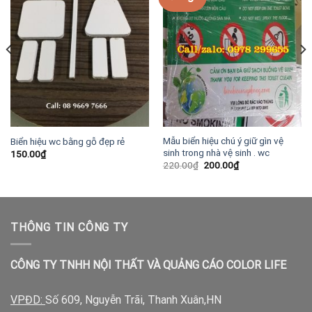
Mẫu biển hiệu chú ý giữ gìn vệ
Biển hiệu wc bằng gỗ đẹp rẻ
sinh trong nhà vệ sinh . wc
150.00
₫
Giá
Giá
220.00
₫
200.00
₫
gốc
hiện
là:
tại
220.00₫.
là:
200.00₫.
THÔNG TIN CÔNG TY
CÔNG TY TNHH NỘI THẤT VÀ QUẢNG CÁO COLOR LIFE
VPĐD:
Số 609, Nguyễn Trãi, Thanh Xuân,HN