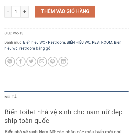
Biển toilet nhà vệ sinh Nam Nữ số lượng
THÊM VÀO GIỎ HÀNG
SKU:
wc-13
Danh mục:
Biển hiệu WC - Restroom
,
BIỂN HIỆU WC, RESTROOM
,
Biển
hiệu wc, restroom bằng gỗ
MÔ TẢ
Biển toilet nhà vệ sinh cho nam nữ đẹp
ship toàn quốc
Biển nhà vệ sinh Nam Nữ
cập nhập các mẫu biển mới phù