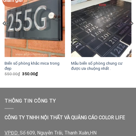
Giảm giá!
Biển số phòng khắc mica trong
Mẫu biển số phòng chung cư
đẹp
được ưa chuộng nhất .
Giá
Giá
550.00
₫
350.00
₫
gốc
hiện
là:
tại
550.00₫.
là:
350.00₫.
THÔNG TIN CÔNG TY
CÔNG TY TNHH NỘI THẤT VÀ QUẢNG CÁO COLOR LIFE
VPĐD:
Số 609, Nguyễn Trãi, Thanh Xuân,HN