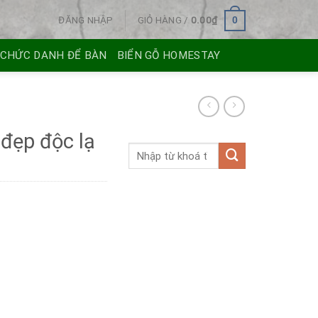
ĐĂNG NHẬP
GIỎ HÀNG /
0.00
₫
0
 CHỨC DANH ĐỂ BÀN
BIỂN GỖ HOMESTAY
 đẹp độc lạ