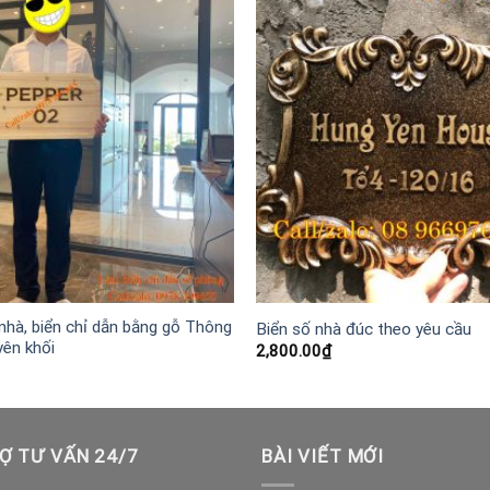
nhà, biển chỉ dẫn bằng gỗ Thông
Biển số nhà đúc theo yêu cầu
yên khối
2,800.00
₫
Ợ TƯ VẤN 24/7
BÀI VIẾT MỚI