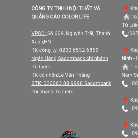
CÔNG TY TNHH NỘI THẤT VÀ
Khu
QUẢNG CÁO COLOR LIFE
:
Số
Từ Liê
VPĐD:
Số 609, Nguyễn Trãi, Thanh
:
097
Xuân,HN
TK công ty: 0200 6532 6869
Khu
Ngân Hàng Sacombank chi nhánh
Ninh -
Từ Liêm
:
S
TK cá nhân:
Lê Văn Thắng
Nam Sá
STK: 020063 88 9998 Sacombank
:
08
chi nhánh Từ Liêm
Khu
:
09
Khu
: 0