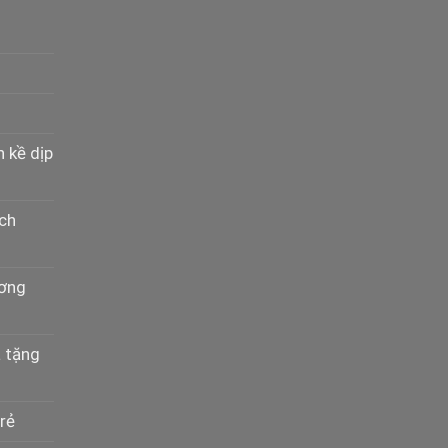
n kề dịp
ịch
ương
à tặng
rẻ