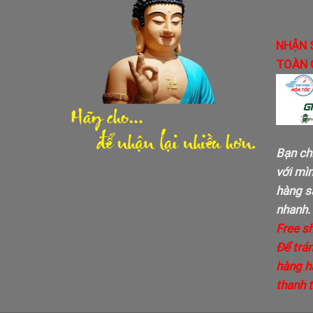
NHẬN 
TOÀN 
Bạn ch
với mì
hàng sa
nhanh.
Free s
Để trán
hàng h
thanh 