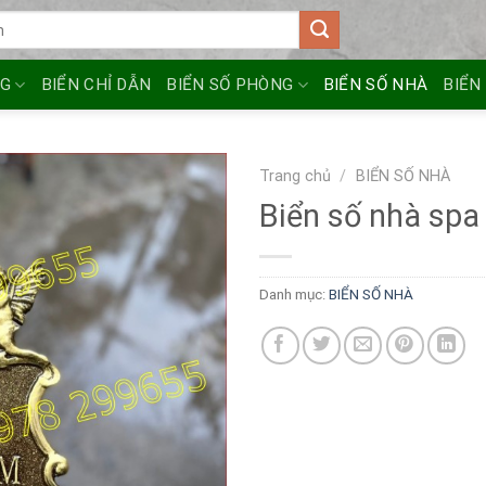
NG
BIỂN CHỈ DẪN
BIỂN SỐ PHÒNG
BIỂN SỐ NHÀ
BIỂN
Trang chủ
/
BIỂN SỐ NHÀ
Biển số nhà spa
Danh mục:
BIỂN SỐ NHÀ