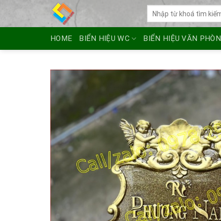
Skip
Tìm
to
kiếm:
content
HOME
BIỂN HIỆU WC
BIỂN HIỆU VĂN PHÒ