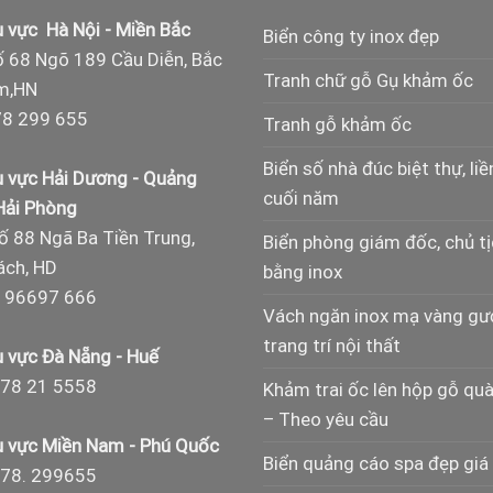
 vực Hà Nội - Miền Bắc
Biển công ty inox đẹp
 68 Ngõ 189 Cầu Diễn, Bắc
Tranh chữ gỗ Gụ khảm ốc
m,HN
8 299 655
Tranh gỗ khảm ốc
Biển số nhà đúc biệt thự, liề
 vực Hải Dương - Quảng
cuối năm
 Hải Phòng
ố 88 Ngã Ba Tiền Trung,
Biển phòng giám đốc, chủ t
ch, HD
bằng inox
 96697 666
Vách ngăn inox mạ vàng g
trang trí nội thất
 vực Đà Nẵng - Huế
78 21 5558
Khảm trai ốc lên hộp gỗ qu
– Theo yêu cầu
 vực Miền Nam - Phú Quốc
Biển quảng cáo spa đẹp giá 
978. 299655