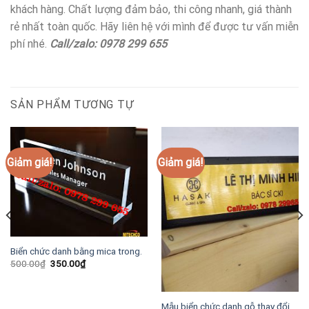
khách hàng. Chất lượng đảm bảo, thi công nhanh, giá thành
rẻ nhất toàn quốc. Hãy liên hệ với mình để được tư vấn miễn
phí nhé.
Call/zalo: 0978 299 655
SẢN PHẨM TƯƠNG TỰ
Giảm giá!
Giảm giá!
Biển chức danh bằng mica trong.
Giá
Giá
500.00
₫
350.00
₫
gốc
hiện
là:
tại
500.00₫.
là:
350.00₫.
Mẫu biển chức danh gỗ thay đổi