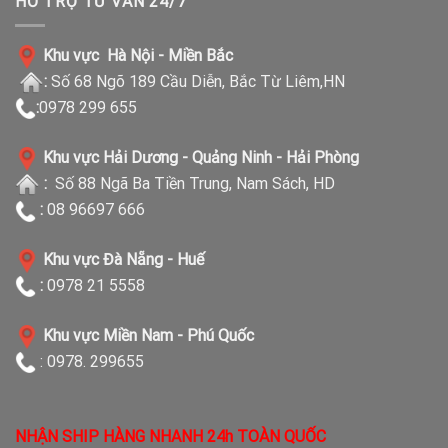
HỖ TRỢ TƯ VẤN 24/7
Khu vực Hà Nội - Miền Bắc
:
Số 68 Ngõ 189 Cầu Diễn, Bắc Từ Liêm,HN
:
0978 299 655
Khu vực Hải Dương - Quảng Ninh - Hải Phòng
:
Số 88 Ngã Ba Tiền Trung, Nam Sách, HD
:
08 96697 666
Khu vực Đà Nẵng - Huế
:
0978 21 5558
Khu vực Miền Nam - Phú Quốc
: 0978. 299655
NHẬN SHIP HÀNG NHANH 24h TOÀN QUỐC