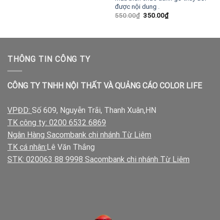
được nội dung .
Giá
Giá
550.00
₫
350.00
₫
gốc
hiện
là:
tại
550.00₫.
là:
350.00₫.
THÔNG TIN CÔNG TY
CÔNG TY TNHH NỘI THẤT VÀ QUẢNG CÁO COLOR LIFE
VPĐD:
Số 609, Nguyễn Trãi, Thanh Xuân,HN
TK công ty: 0200 6532 6869
Ngân Hàng Sacombank chi nhánh Từ Liêm
TK cá nhân:
Lê Văn Thắng
STK: 020063 88 9998 Sacombank chi nhánh Từ Liêm