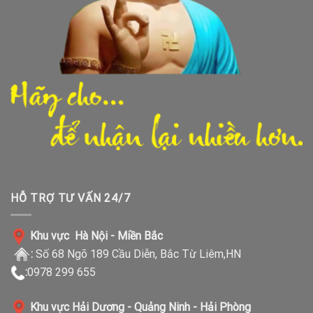
HỖ TRỢ TƯ VẤN 24/7
Khu vực Hà Nội - Miền Bắc
:
Số 68 Ngõ 189 Cầu Diễn, Bắc Từ Liêm,HN
:
0978 299 655
Khu vực Hải Dương - Quảng Ninh - Hải Phòng