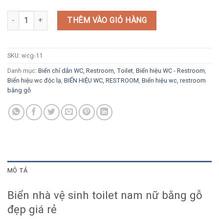
Biển nhà vệ sinh toilet nam nữ bằng gỗ số lượng
THÊM VÀO GIỎ HÀNG
SKU:
wcg-11
Danh mục:
Biển chỉ dẫn WC, Restroom, Toilet
,
Biển hiệu WC - Restroom
,
Biển hiệu wc độc lạ
,
BIỂN HIỆU WC, RESTROOM
,
Biển hiệu wc, restroom
bằng gỗ
MÔ TẢ
Biển nhà vệ sinh toilet nam nữ bằng gỗ
đẹp giá rẻ