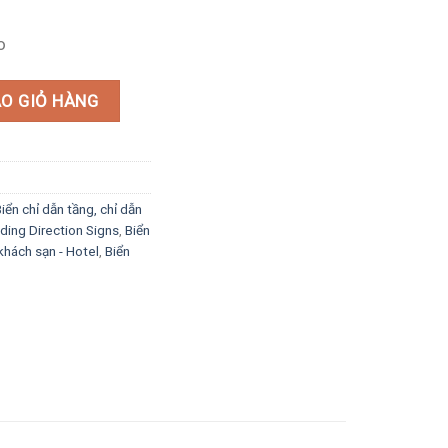
o
 sáng led số lượng
O GIỎ HÀNG
iển chỉ dẫn tầng, chỉ dẫn
lding Direction Signs
,
Biển
khách sạn - Hotel
,
Biển