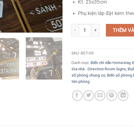
Kt: 25x35cm
Phụ kiện lắp đặt kèm the
Biển chỉ dẫn tầng, số phòng gỗ
THÊM VÀ
SKU:
BST-09
Danh mục:
Biển chỉ dẫn Homestay
,
B
tòa nhà - Direction Room Signs, Bui
số phòng chung cư
,
Biển số phòng 
tên phòng