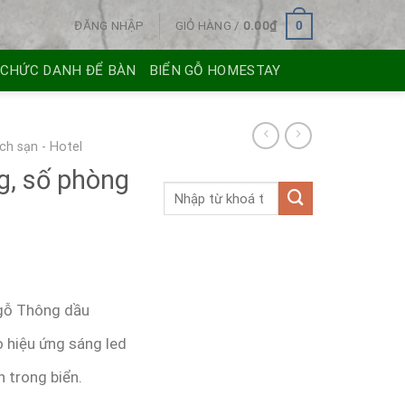
ĐĂNG NHẬP
GIỎ HÀNG /
0.00
₫
0
 CHỨC DANH ĐỂ BÀN
BIỂN GỖ HOMESTAY
ch sạn - Hotel
g, số phòng
n gỗ Thông dầu
o hiệu ứng sáng led
n trong biển.