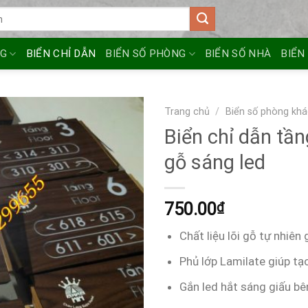
NG
BIỂN CHỈ DẪN
BIỂN SỐ PHÒNG
BIỂN SỐ NHÀ
BIỂN
Trang chủ
/
Biển số phòng khá
Biển chỉ dẫn tần
gỗ sáng led
750.00
₫
Chất liệu lõi gỗ tự nhiê
Phủ lớp Lamilate giúp tạ
Gắn led hắt sáng giấu bê