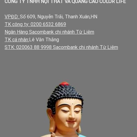
CÔNG TY TNHH NỘI THẤT VÀ QUẢNG CÁO COLOR LIFE
VPĐD:
Số 609, Nguyễn Trãi, Thanh Xuân,HN
TK công ty: 0200 6532 6869
Ngân Hàng Sacombank chi nhánh Từ Liêm
TK cá nhân:
Lê Văn Thắng
STK: 020063 88 9998 Sacombank chi nhánh Từ Liêm