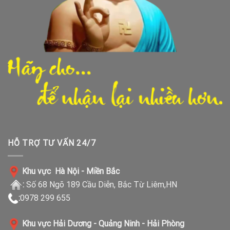
HỖ TRỢ TƯ VẤN 24/7
Khu vực Hà Nội - Miền Bắc
:
Số 68 Ngõ 189 Cầu Diễn, Bắc Từ Liêm,HN
:
0978 299 655
Khu vực Hải Dương - Quảng Ninh - Hải Phòng