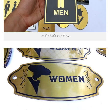
mẫu biển wc inox