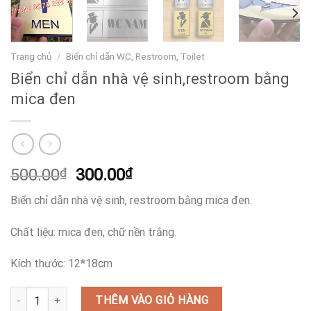
Trang chủ
/
Biển chỉ dẫn WC, Restroom, Toilet
Biển chỉ dẫn nhà vệ sinh,restroom bằng
mica đen
Giá
Giá
500.00
₫
300.00
₫
gốc
hiện
Biển chỉ dẫn nhà vệ sinh, restroom bằng mica đen.
là:
tại
500.00₫.
là:
Chất liệu: mica đen, chữ nền trắng.
300.00₫.
Kích thước: 12*18cm
Biển chỉ dẫn nhà vệ sinh,restroom bằng mica đen số lượng
THÊM VÀO GIỎ HÀNG