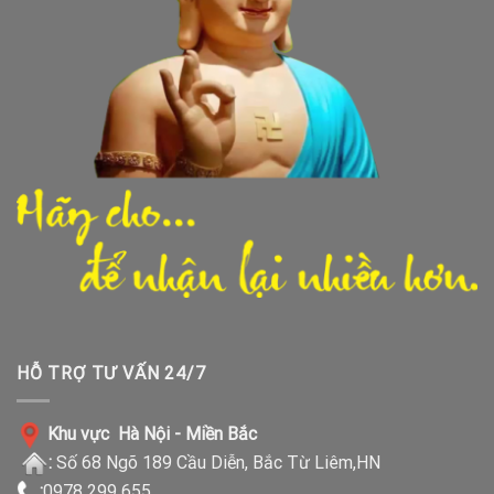
HỖ TRỢ TƯ VẤN 24/7
Khu vực Hà Nội - Miền Bắc
:
Số 68 Ngõ 189 Cầu Diễn, Bắc Từ Liêm,HN
:
0978 299 655