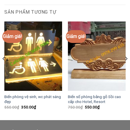
SẢN PHẨM TƯƠNG TỰ
Giảm giá!
Giảm giá!
Biển phòng vệ sinh, wc phát sáng
Biển số phòng bằng gỗ Sồi cao
đẹp
cấp cho Hotel, Resort
Giá
Giá
Giá
Giá
550.00
₫
350.00
₫
750.00
₫
550.00
₫
gốc
hiện
gốc
hiện
là:
tại
là:
tại
550.00₫.
là:
750.00₫.
là:
350.00₫.
550.00₫.