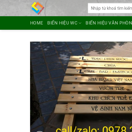
Skip
Tìm
to
kiếm:
content
HOME
BIỂN HIỆU WC
BIỂN HIỆU VĂN PHÒ