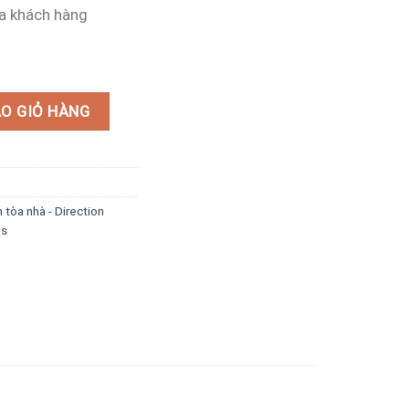
ủa khách hàng
 đẹp. số lượng
O GIỎ HÀNG
n tòa nhà - Direction
ns