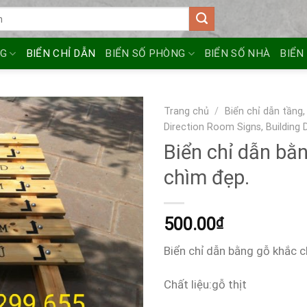
NG
BIỂN CHỈ DẪN
BIỂN SỐ PHÒNG
BIỂN SỐ NHÀ
BIỂN
Trang chủ
/
Biển chỉ dẫn tầng,
Direction Room Signs, Building 
Biển chỉ dẫn bằ
chìm đẹp.
500.00
₫
Biển chỉ dẫn bằng gỗ khắc c
Chất liệu:gỗ thịt