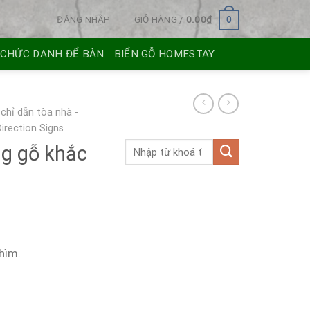
ĐĂNG NHẬP
GIỎ HÀNG /
0.00
₫
0
 CHỨC DANH ĐỂ BÀN
BIỂN GỖ HOMESTAY
 chỉ dẫn tòa nhà -
Direction Signs
ng gỗ khắc
hìm.