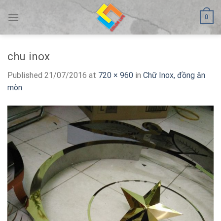
Skip
0
to
content
chu inox
Published
21/07/2016
at
720 × 960
in
Chữ Inox, đồng ăn
mòn