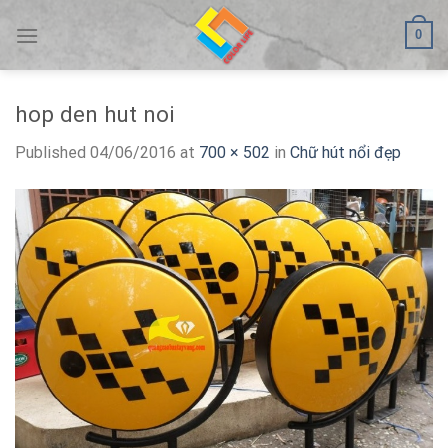
Skip
0
to
content
hop den hut noi
Published
04/06/2016
at
700 × 502
in
Chữ hút nổi đẹp