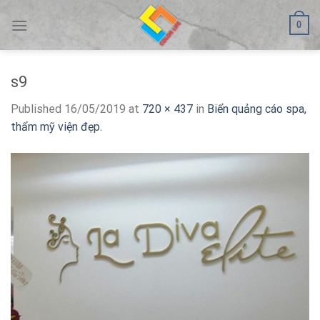
Skip
0
to
content
s9
Published
16/05/2019
at
720 × 437
in
Biển quảng cáo spa,
thẩm mỹ viện đẹp.