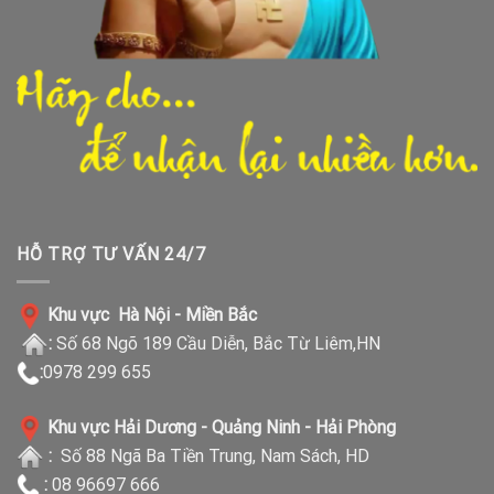
HỖ TRỢ TƯ VẤN 24/7
Khu vực Hà Nội - Miền Bắc
:
Số 68 Ngõ 189 Cầu Diễn, Bắc Từ Liêm,HN
:
0978 299 655
Khu vực Hải Dương - Quảng Ninh - Hải Phòng
:
Số 88 Ngã Ba Tiền Trung, Nam Sách, HD
:
08 96697 666