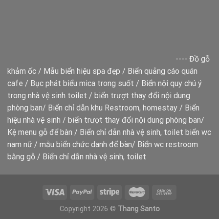
----
Đồ gỗ
khảm ốc
/
Mẫu biển hiệu spa đẹp
/
Biển quảng cáo quán
cafe
/
Bục phát biểu mica trong suốt
/
Biển nội quy chú ý
trong nhà vệ sinh toilet
/
biển trượt thay đổi nội dung
phòng ban
/
Biển chỉ dẫn khu Restroom, homestay
/
Biển
hiệu nhà vệ sinh
/
biển trượt thay đổi nội dung phòng ban
/
Kệ menu gỗ để bàn
/
Biển chỉ dẫn nhà vệ sinh, toilet
biển wc
nam nữ
/
mẫu biển chức danh để bàn
/
Biển wc restroom
bằng gỗ
/
Biển chỉ dẫn nhà vệ sinh, toilet
Copyright 2026 ©
Thang Santo