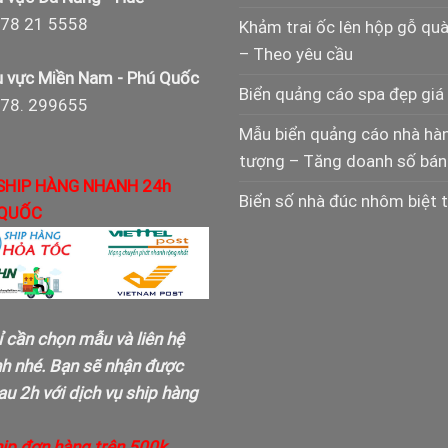
78 21 5558
Khảm trai ốc lên hộp gỗ qu
– Theo yêu cầu
 vực Miền Nam - Phú Quốc
Biển quảng cáo spa đẹp giá 
978. 299655
Mẫu biển quảng cáo nhà hà
tượng – Tăng doanh số bán
SHIP HÀNG NHANH 24h
Biển số nhà đúc nhôm biệt 
QUỐC
ỉ cần chọn mẫu và liên hệ
nh nhé. Bạn sẽ nhận được
u 2h với dịch vụ ship hàng
hip đơn hàng trên 500k