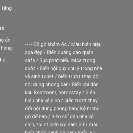
à tặng
rẻ
ng ấn
----
Đồ gỗ khảm ốc
/
Mẫu biển hiệu
 hàng
spa đẹp
/
Biển quảng cáo quán
thự
cafe
/
Bục phát biểu mica trong
suốt
/
Biển nội quy chú ý trong nhà
vệ sinh toilet
/
biển trượt thay đổi
nội dung phòng ban
/
Biển chỉ dẫn
khu Restroom, homestay
/
Biển
hiệu nhà vệ sinh
/
biển trượt thay
đổi nội dung phòng ban
/
Kệ menu
gỗ để bàn
/
Biển chỉ dẫn nhà vệ
sinh, toilet
biển wc nam nữ
/
mẫu
biển chức danh để bàn
/
Biển wc