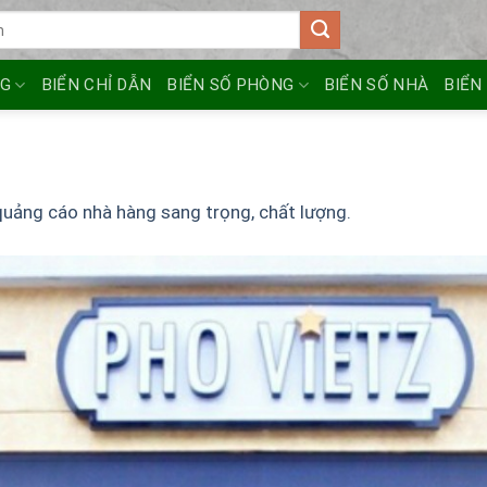
NG
BIỂN CHỈ DẪN
BIỂN SỐ PHÒNG
BIỂN SỐ NHÀ
BIỂN
quảng cáo nhà hàng sang trọng, chất lượng.