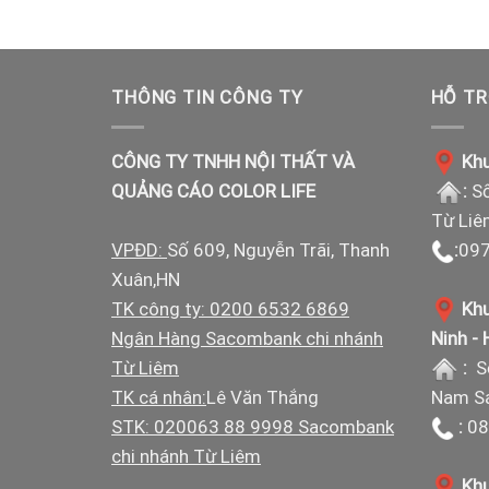
THÔNG TIN CÔNG TY
HỖ TR
CÔNG TY TNHH NỘI THẤT VÀ
Khu
QUẢNG CÁO COLOR LIFE
:
Số
Từ Liê
VPĐD:
Số 609, Nguyễn Trãi, Thanh
:
097
Xuân,HN
TK công ty: 0200 6532 6869
Khu
Ngân Hàng Sacombank chi nhánh
Ninh -
Từ Liêm
:
S
TK cá nhân:
Lê Văn Thắng
Nam Sá
STK: 020063 88 9998 Sacombank
:
08
chi nhánh Từ Liêm
Khu