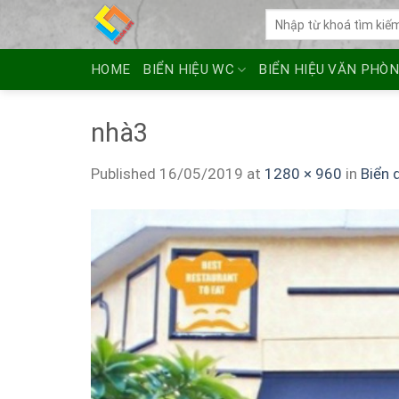
Skip
Tìm
to
kiếm:
content
HOME
BIỂN HIỆU WC
BIỂN HIỆU VĂN PHÒ
nhà3
Published
16/05/2019
at
1280 × 960
in
Biển 