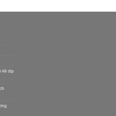
n kề dịp
ịch
ương