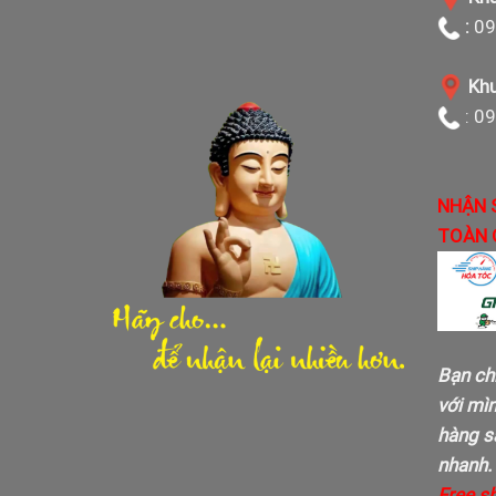
:
09
Khu
: 0
NHẬN 
TOÀN 
Bạn ch
với mì
hàng sa
nhanh.
Free s