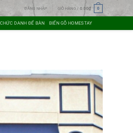
ĐĂNG NHẬP
GIỎ HÀNG /
0.00
₫
0
 CHỨC DANH ĐỂ BÀN
BIỂN GỖ HOMESTAY