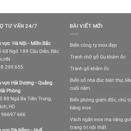
Ợ TƯ VẤN 24/7
BÀI VIẾT MỚI
 vực Hà Nội - Miền Bắc
Biển công ty inox đẹp
 68 Ngõ 189 Cầu Diễn, Bắc
Tranh chữ gỗ Gụ khảm ốc
m,HN
8 299 655
Tranh gỗ khảm ốc
Biển số nhà đúc biệt thự, liề
 vực Hải Dương - Quảng
cuối năm
 Hải Phòng
ố 88 Ngã Ba Tiền Trung,
Biển phòng giám đốc, chủ t
ch, HD
bằng inox
 96697 666
Vách ngăn inox mạ vàng g
trang trí nội thất
 vực Đà Nẵng - Huế