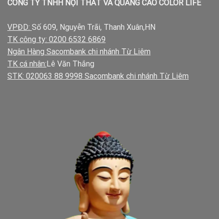
CÔNG TY TNHH NỘI THẤT VÀ QUẢNG CÁO COLOR LIFE
VPĐD:
Số 609, Nguyễn Trãi, Thanh Xuân,HN
TK công ty: 0200 6532 6869
Ngân Hàng Sacombank chi nhánh Từ Liêm
TK cá nhân:
Lê Văn Thắng
STK: 020063 88 9998 Sacombank chi nhánh Từ Liêm