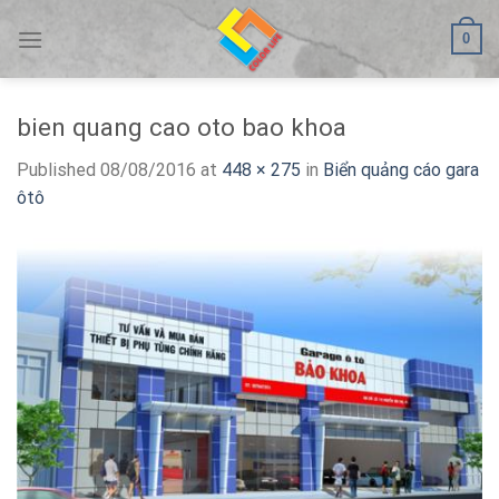
Skip
0
to
content
bien quang cao oto bao khoa
Published
08/08/2016
at
448 × 275
in
Biển quảng cáo gara
ôtô