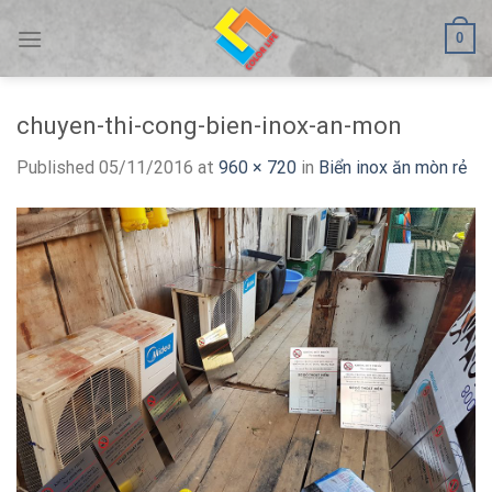
Skip
0
to
content
chuyen-thi-cong-bien-inox-an-mon
Published
05/11/2016
at
960 × 720
in
Biển inox ăn mòn rẻ