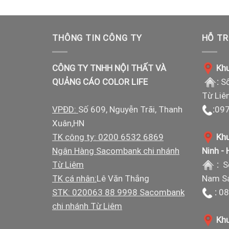
THÔNG TIN CÔNG TY
HỖ TR
CÔNG TY TNHH NỘI THẤT VÀ
Khu
QUẢNG CÁO COLOR LIFE
:
Số
Từ Liê
VPĐD:
Số 609, Nguyễn Trãi, Thanh
:
097
Xuân,HN
TK công ty: 0200 6532 6869
Khu
Ngân Hàng Sacombank chi nhánh
Ninh -
Từ Liêm
:
S
TK cá nhân:
Lê Văn Thắng
Nam Sá
STK: 020063 88 9998 Sacombank
:
08
chi nhánh Từ Liêm
Khu