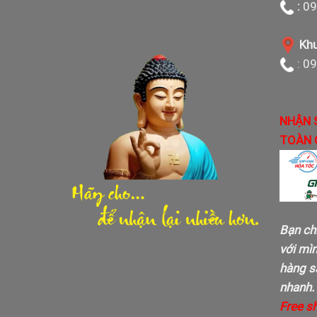
:
09
Khu
: 0
NHẬN 
TOÀN 
Bạn ch
với mì
hàng sa
nhanh.
Free s