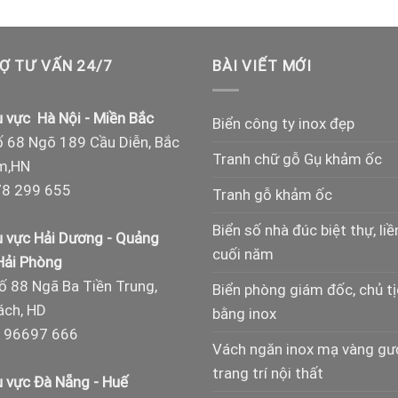
Ợ TƯ VẤN 24/7
BÀI VIẾT MỚI
 vực Hà Nội - Miền Bắc
Biển công ty inox đẹp
 68 Ngõ 189 Cầu Diễn, Bắc
Tranh chữ gỗ Gụ khảm ốc
m,HN
8 299 655
Tranh gỗ khảm ốc
Biển số nhà đúc biệt thự, liề
 vực Hải Dương - Quảng
cuối năm
 Hải Phòng
ố 88 Ngã Ba Tiền Trung,
Biển phòng giám đốc, chủ t
ch, HD
bằng inox
 96697 666
Vách ngăn inox mạ vàng g
trang trí nội thất
 vực Đà Nẵng - Huế