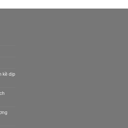
n kề dịp
ịch
ương