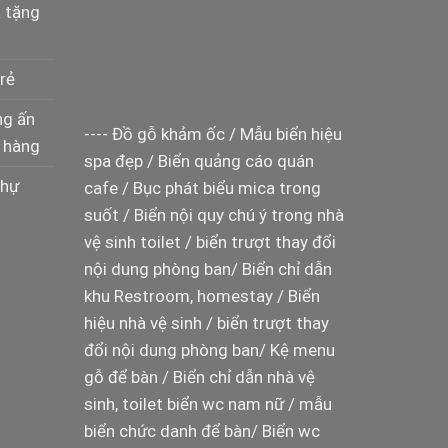
à tặng
rẻ
ng ấn
----
Đồ gỗ khảm ốc
/
Mẫu biển hiệu
 hàng
spa đẹp
/
Biển quảng cáo quán
thự
cafe
/
Bục phát biểu mica trong
suốt
/
Biển nội quy chú ý trong nhà
vệ sinh toilet
/
biển trượt thay đổi
nội dung phòng ban
/
Biển chỉ dẫn
khu Restroom, homestay
/
Biển
hiệu nhà vệ sinh
/
biển trượt thay
đổi nội dung phòng ban
/
Kệ menu
gỗ để bàn
/
Biển chỉ dẫn nhà vệ
sinh, toilet
biển wc nam nữ
/
mẫu
biển chức danh để bàn
/
Biển wc