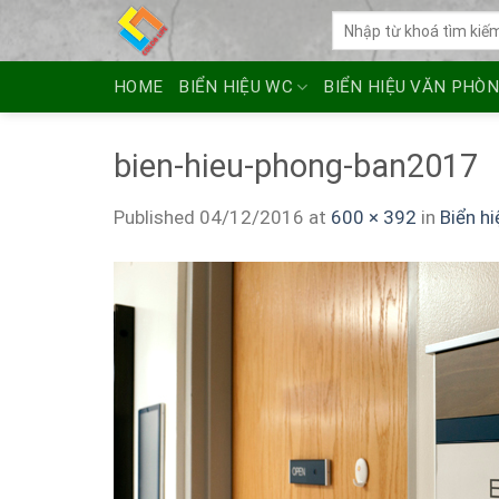
Skip
Tìm
to
kiếm:
content
HOME
BIỂN HIỆU WC
BIỂN HIỆU VĂN PHÒ
bien-hieu-phong-ban2017
Published
04/12/2016
at
600 × 392
in
Biển h