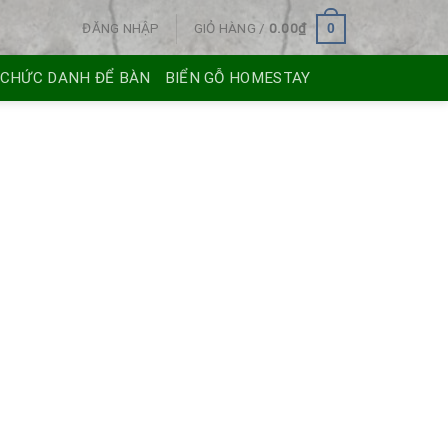
ĐĂNG NHẬP
GIỎ HÀNG /
0.00
₫
0
 CHỨC DANH ĐỂ BÀN
BIỂN GỖ HOMESTAY