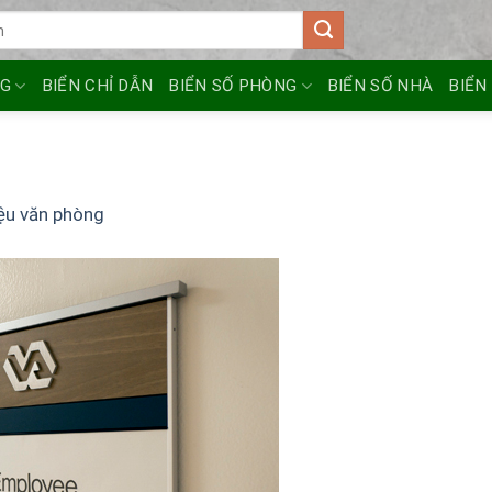
NG
BIỂN CHỈ DẪN
BIỂN SỐ PHÒNG
BIỂN SỐ NHÀ
BIỂN
iệu văn phòng