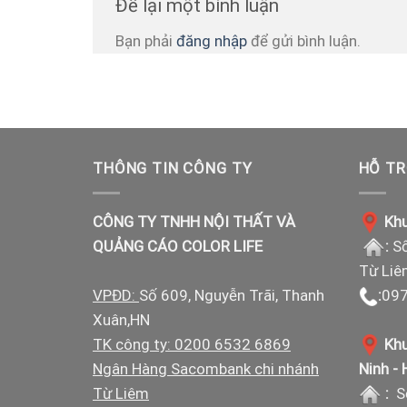
Để lại một bình luận
Bạn phải
đăng nhập
để gửi bình luận.
THÔNG TIN CÔNG TY
HỖ TR
CÔNG TY TNHH NỘI THẤT VÀ
Khu
QUẢNG CÁO COLOR LIFE
:
Số
Từ Liê
VPĐD:
Số 609, Nguyễn Trãi, Thanh
:
097
Xuân,HN
TK công ty: 0200 6532 6869
Khu
Ngân Hàng Sacombank chi nhánh
Ninh -
Từ Liêm
:
S