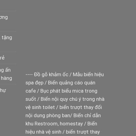
ương
à tặng
rẻ
ng ấn
----
Đồ gỗ khảm ốc
/
Mẫu biển hiệu
 hàng
spa đẹp
/
Biển quảng cáo quán
thự
cafe
/
Bục phát biểu mica trong
suốt
/
Biển nội quy chú ý trong nhà
vệ sinh toilet
/
biển trượt thay đổi
nội dung phòng ban
/
Biển chỉ dẫn
khu Restroom, homestay
/
Biển
hiệu nhà vệ sinh
/
biển trượt thay