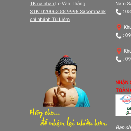
TK cá nhân:
Lê Văn Thắng
Nam Sá
STK: 020063 88 9998 Sacombank
:
08
chi nhánh Từ Liêm
Khu
:
09
Khu
: 0
NHẬN 
TOÀN 
Bạn ch