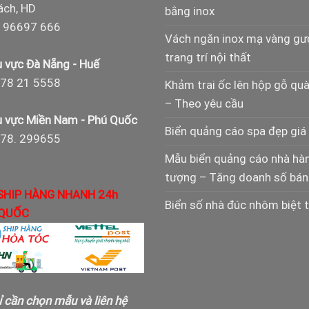
ch, HD
bằng inox
 96697 666
Vách ngăn inox mạ vàng g
trang trí nội thất
 vực Đà Nẵng - Huế
78 21 5558
Khảm trai ốc lên hộp gỗ qu
– Theo yêu cầu
 vực Miền Nam - Phú Quốc
Biển quảng cáo spa đẹp giá 
978. 299655
Mẫu biển quảng cáo nhà hà
tượng – Tăng doanh số bán
SHIP HÀNG NHANH 24h
Biển số nhà đúc nhôm biệt 
QUỐC
ỉ cần chọn mẫu và liên hệ