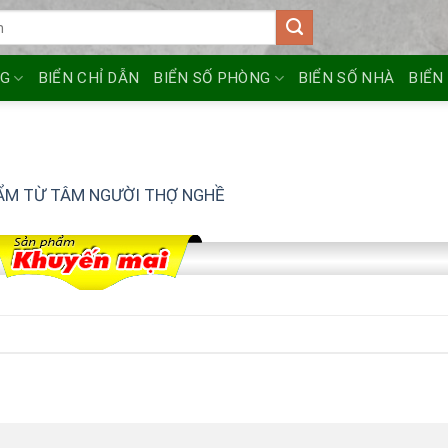
NG
BIỂN CHỈ DẪN
BIỂN SỐ PHÒNG
BIỂN SỐ NHÀ
BIỂN
ẨM TỪ TÂM NGƯỜI THỢ NGHỀ