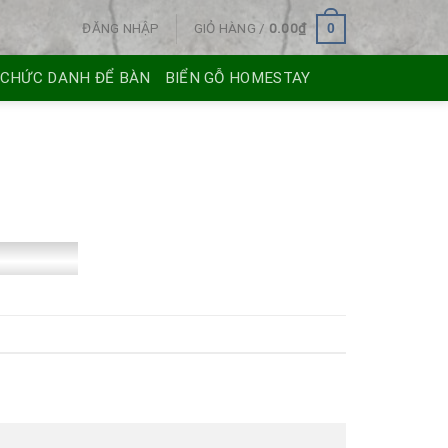
ĐĂNG NHẬP
GIỎ HÀNG /
0.00
₫
0
 CHỨC DANH ĐỂ BÀN
BIỂN GỖ HOMESTAY