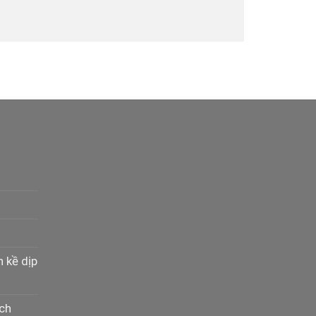
n kề dịp
ịch