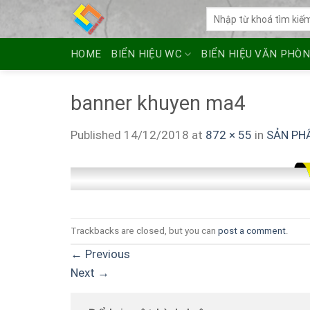
Skip
Tìm
to
kiếm:
content
HOME
BIỂN HIỆU WC
BIỂN HIỆU VĂN PHÒ
banner khuyen ma4
Published
14/12/2018
at
872 × 55
in
SẢN PH
Trackbacks are closed, but you can
post a comment
.
←
Previous
Next
→