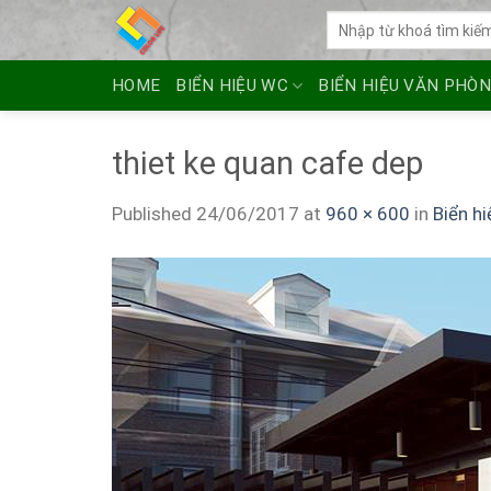
Skip
Tìm
to
kiếm:
content
HOME
BIỂN HIỆU WC
BIỂN HIỆU VĂN PHÒ
thiet ke quan cafe dep
Published
24/06/2017
at
960 × 600
in
Biển h