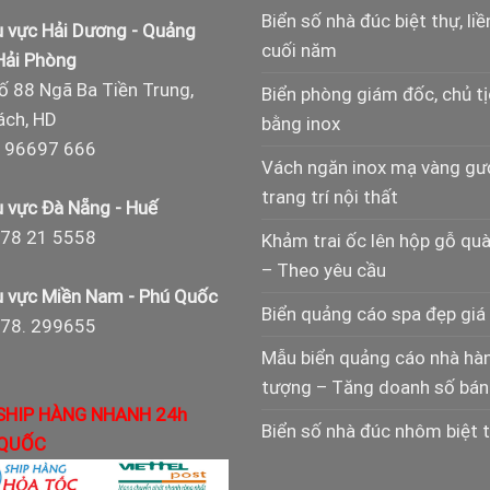
Biển số nhà đúc biệt thự, liề
 vực Hải Dương - Quảng
cuối năm
 Hải Phòng
ố 88 Ngã Ba Tiền Trung,
Biển phòng giám đốc, chủ t
ch, HD
bằng inox
 96697 666
Vách ngăn inox mạ vàng g
trang trí nội thất
 vực Đà Nẵng - Huế
78 21 5558
Khảm trai ốc lên hộp gỗ qu
– Theo yêu cầu
 vực Miền Nam - Phú Quốc
Biển quảng cáo spa đẹp giá 
978. 299655
Mẫu biển quảng cáo nhà hà
tượng – Tăng doanh số bán
SHIP HÀNG NHANH 24h
Biển số nhà đúc nhôm biệt 
QUỐC