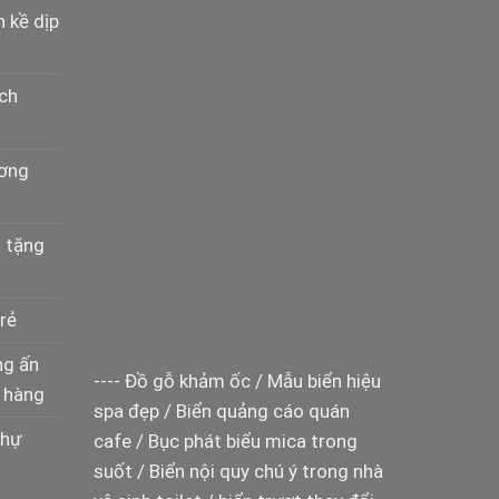
n kề dịp
ịch
ương
à tặng
rẻ
ng ấn
----
Đồ gỗ khảm ốc
/
Mẫu biển hiệu
 hàng
spa đẹp
/
Biển quảng cáo quán
thự
cafe
/
Bục phát biểu mica trong
suốt
/
Biển nội quy chú ý trong nhà