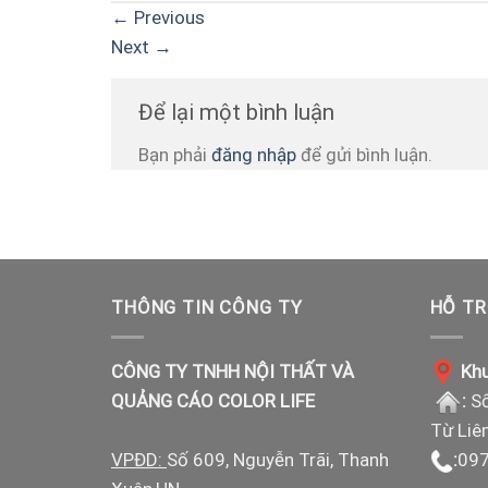
←
Previous
Next
→
Để lại một bình luận
Bạn phải
đăng nhập
để gửi bình luận.
THÔNG TIN CÔNG TY
HỖ TR
CÔNG TY TNHH NỘI THẤT VÀ
Khu
QUẢNG CÁO COLOR LIFE
:
Số
Từ Liê
VPĐD:
Số 609, Nguyễn Trãi, Thanh
:
097