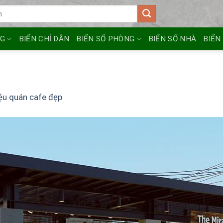
NG
BIỂN CHỈ DẪN
BIỂN SỐ PHÒNG
BIỂN SỐ NHÀ
BIỂN
iệu quán cafe đẹp