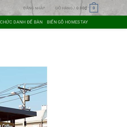
ĐĂNG NHẬP
GIỎ HÀNG /
0.00
₫
0
 CHỨC DANH ĐỂ BÀN
BIỂN GỖ HOMESTAY