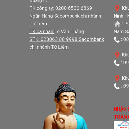
Xuân,HN
TK công ty: 0200 6532 6869
Khu
Ngân Hàng Sacombank chi nhánh
Ninh -
Từ Liêm
:
S
TK cá nhân:
Lê Văn Thắng
Nam Sá
STK: 020063 88 9998 Sacombank
:
08
chi nhánh Từ Liêm
Khu
:
09
Khu
: 0
NHẬN 
TOÀN 