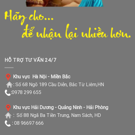
HỖ TRỢ TƯ VẤN 24/7
Khu vực Hà Nội - Miền Bắc
:
Số 68 Ngõ 189 Cầu Diễn, Bắc Từ Liêm,HN
:
0978 299 655
Khu vực Hải Dương - Quảng Ninh - Hải Phòng
:
Số 88 Ngã Ba Tiền Trung, Nam Sách, HD
:
08 96697 666