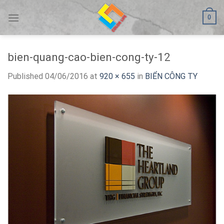
Skip
0
to
content
bien-quang-cao-bien-cong-ty-12
Published
04/06/2016
at
920 × 655
in
BIỂN CÔNG TY