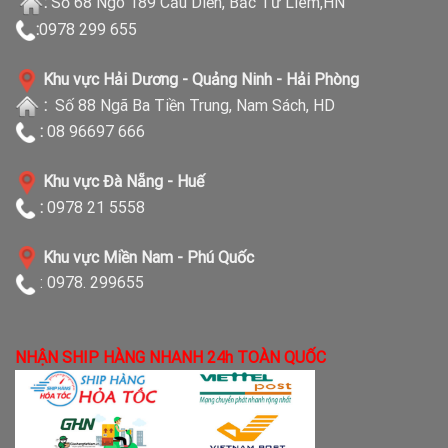
:
Số 68 Ngõ 189 Cầu Diễn, Bắc Từ Liêm,HN
:
0978 299 655
Khu vực Hải Dương - Quảng Ninh - Hải Phòng
:
Số 88 Ngã Ba Tiền Trung, Nam Sách, HD
:
08 96697 666
Khu vực Đà Nẵng - Huế
:
0978 21 5558
Khu vực Miền Nam - Phú Quốc
: 0978. 299655
NHẬN SHIP HÀNG NHANH 24h TOÀN QUỐC