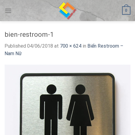
Skip
0
to
content
bien-restroom-1
Published
04/06/2018
at
700 × 624
in
Biển Restroom –
Nam Nữ