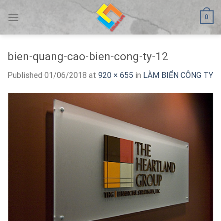
Skip
0
to
content
bien-quang-cao-bien-cong-ty-12
Published
01/06/2018
at
920 × 655
in
LÀM BIỂN CÔNG TY