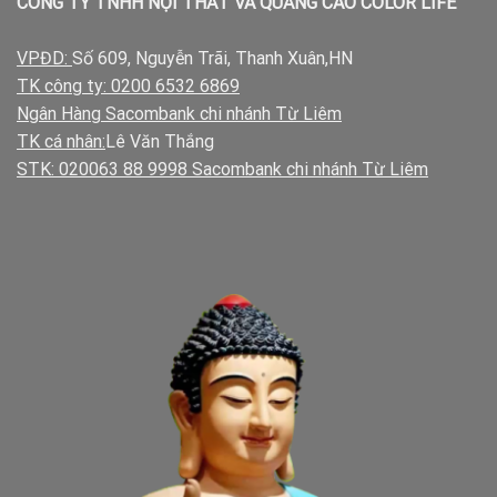
CÔNG TY TNHH NỘI THẤT VÀ QUẢNG CÁO COLOR LIFE
VPĐD:
Số 609, Nguyễn Trãi, Thanh Xuân,HN
TK công ty: 0200 6532 6869
Ngân Hàng Sacombank chi nhánh Từ Liêm
TK cá nhân:
Lê Văn Thắng
STK: 020063 88 9998 Sacombank chi nhánh Từ Liêm