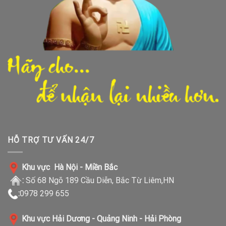
HỖ TRỢ TƯ VẤN 24/7
Khu vực Hà Nội - Miền Bắc
:
Số 68 Ngõ 189 Cầu Diễn, Bắc Từ Liêm,HN
:
0978 299 655
Khu vực Hải Dương - Quảng Ninh - Hải Phòng