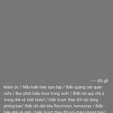
----
Đồ gỗ
khảm ốc
/
Mẫu biển hiệu spa đẹp
/
Biển quảng cáo quán
cafe
/
Bục phát biểu mica trong suốt
/
Biển nội quy chú ý
trong nhà vệ sinh toilet
/
biển trượt thay đổi nội dung
phòng ban
/
Biển chỉ dẫn khu Restroom, homestay
/
Biển
hiệu nhà vệ sinh
/
biển trượt thay đổi nội dung phòng ban
/