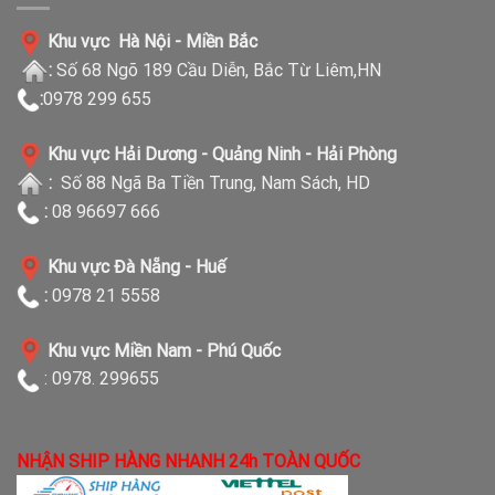
Khu vực Hà Nội - Miền Bắc
:
Số 68 Ngõ 189 Cầu Diễn, Bắc Từ Liêm,HN
:
0978 299 655
Khu vực Hải Dương - Quảng Ninh - Hải Phòng
:
Số 88 Ngã Ba Tiền Trung, Nam Sách, HD
:
08 96697 666
Khu vực Đà Nẵng - Huế
:
0978 21 5558
Khu vực Miền Nam - Phú Quốc
: 0978. 299655
NHẬN SHIP HÀNG NHANH 24h TOÀN QUỐC