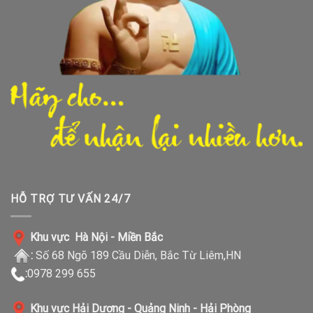
HỖ TRỢ TƯ VẤN 24/7
Khu vực Hà Nội - Miền Bắc
:
Số 68 Ngõ 189 Cầu Diễn, Bắc Từ Liêm,HN
:
0978 299 655
Khu vực Hải Dương - Quảng Ninh - Hải Phòng