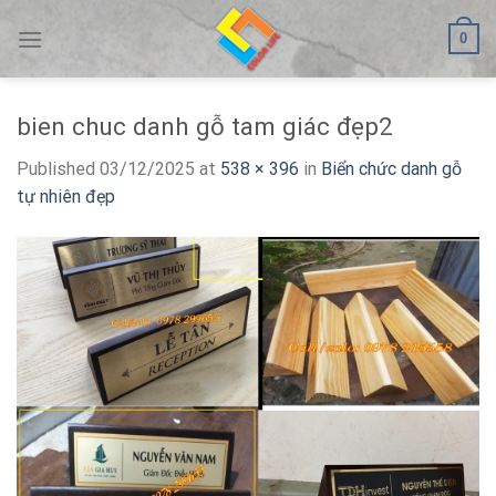
Skip
0
to
content
bien chuc danh gỗ tam giác đẹp2
Published
03/12/2025
at
538 × 396
in
Biển chức danh gỗ
tự nhiên đẹp