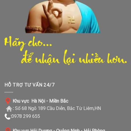
HỖ TRỢ TƯ VẤN 24/7
Khu vực Hà Nội - Miền Bắc
:
Số 68 Ngõ 189 Cầu Diễn, Bắc Từ Liêm,HN
:
0978 299 655
Khu vực Hải Dương - Quảng Ninh - Hải Phòng