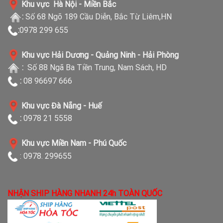
Khu vực Hà Nội - Miền Bắc
:
Số 68 Ngõ 189 Cầu Diễn, Bắc Từ Liêm,HN
:
0978 299 655
Khu vực Hải Dương - Quảng Ninh - Hải Phòng
:
Số 88 Ngã Ba Tiền Trung, Nam Sách, HD
:
08 96697 666
Khu vực Đà Nẵng - Huế
:
0978 21 5558
Khu vực Miền Nam - Phú Quốc
: 0978. 299655
NHẬN SHIP HÀNG NHANH 24h TOÀN QUỐC