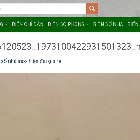
NG
BIỂN CHỈ DẪN
BIỂN SỐ PHÒNG
BIỂN SỐ NHÀ
BIỂN
6120523_1973100422931501323_
 số nhà inox hiện đại giá rẻ