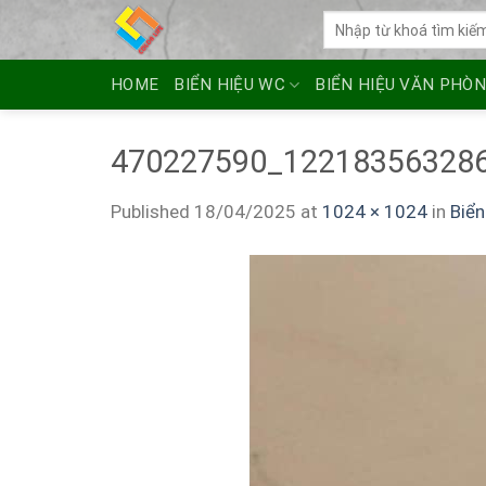
Skip
Tìm
to
kiếm:
content
HOME
BIỂN HIỆU WC
BIỂN HIỆU VĂN PHÒ
470227590_12218356328
Published
18/04/2025
at
1024 × 1024
in
Biển