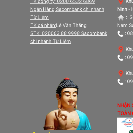
TK công ty: 0200 6532 6869
Khu
Ngân Hàng Sacombank chi nhánh
Ninh -
Từ Liêm
:
S
TK cá nhân:
Lê Văn Thắng
Nam Sá
STK: 020063 88 9998 Sacombank
:
08
chi nhánh Từ Liêm
Khu
:
09
Khu
: 0
NHẬN 
TOÀN 