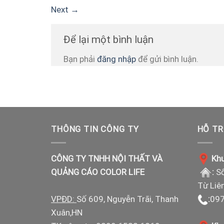
Next
→
Để lại một bình luận
Bạn phải
đăng nhập
để gửi bình luận.
THÔNG TIN CÔNG TY
HỖ TR
CÔNG TY TNHH NỘI THẤT VÀ
Khu
QUẢNG CÁO COLOR LIFE
:
Số
Từ Liê
VPĐD:
Số 609, Nguyễn Trãi, Thanh
:
097
Xuân,HN