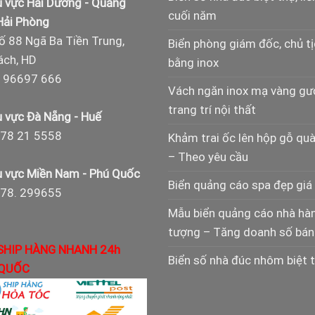
 vực Hải Dương - Quảng
cuối năm
 Hải Phòng
ố 88 Ngã Ba Tiền Trung,
Biển phòng giám đốc, chủ t
ch, HD
bằng inox
 96697 666
Vách ngăn inox mạ vàng g
trang trí nội thất
 vực Đà Nẵng - Huế
78 21 5558
Khảm trai ốc lên hộp gỗ qu
– Theo yêu cầu
 vực Miền Nam - Phú Quốc
Biển quảng cáo spa đẹp giá 
978. 299655
Mẫu biển quảng cáo nhà hà
tượng – Tăng doanh số bán
SHIP HÀNG NHANH 24h
Biển số nhà đúc nhôm biệt 
QUỐC