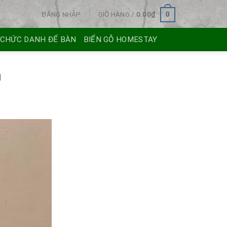
ĐĂNG NHẬP
GIỎ HÀNG /
0.00
₫
0
 CHỨC DANH ĐỂ BÀN
BIỂN GỖ HOMESTAY
n