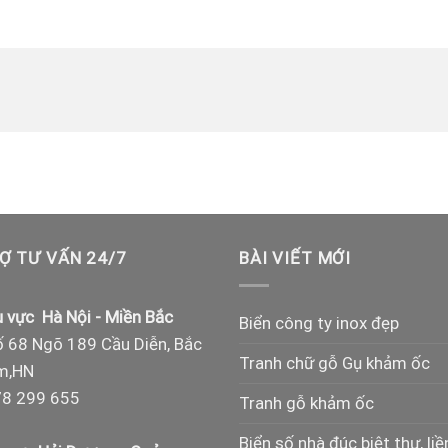
Ợ TƯ VẤN 24/7
BÀI VIẾT MỚI
 vực Hà Nội - Miền Bắc
Biển công ty inox đẹp
 68 Ngõ 189 Cầu Diễn, Bắc
Tranh chữ gỗ Gụ khảm ốc
m,HN
8 299 655
Tranh gỗ khảm ốc
Biển số nhà đúc biệt thự, liề