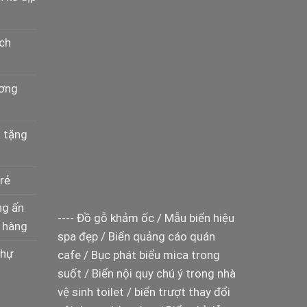
ịch
ương
à tặng
rẻ
ng ấn
----
Đồ gỗ khảm ốc
/
Mẫu biển hiệu
 hàng
spa đẹp
/
Biển quảng cáo quán
thự
cafe
/
Bục phát biểu mica trong
suốt
/
Biển nội quy chú ý trong nhà
vệ sinh toilet
/
biển trượt thay đổi