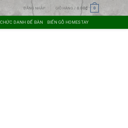
ĐĂNG NHẬP
GIỎ HÀNG /
0.00
₫
0
 CHỨC DANH ĐỂ BÀN
BIỂN GỖ HOMESTAY