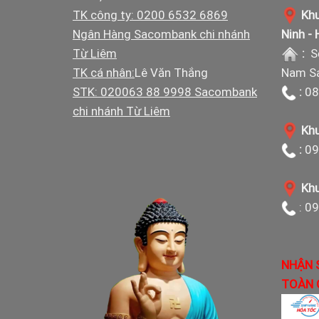
TK công ty: 0200 6532 6869
Khu
Ngân Hàng Sacombank chi nhánh
Ninh -
Từ Liêm
:
S
TK cá nhân:
Lê Văn Thắng
Nam Sá
STK: 020063 88 9998 Sacombank
:
08
chi nhánh Từ Liêm
Khu
:
09
Khu
: 0
NHẬN 
TOÀN 