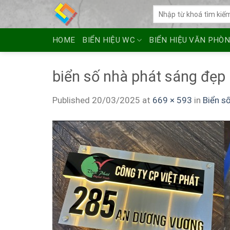
Skip
Tìm
to
kiếm:
content
HOME
BIỂN HIỆU WC
BIỂN HIỆU VĂN PHÒ
biển số nhà phát sáng đẹp
Published
20/03/2025
at
669 × 593
in
Biển s