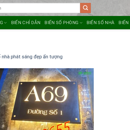
NG
BIỂN CHỈ DẪN
BIỂN SỐ PHÒNG
BIỂN SỐ NHÀ
BIỂN
ố nhà phát sáng đẹp ấn tượng