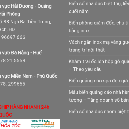
Biển số nhà đúc biệt thự, liề
 vực Hải Dương - Quảng
cuối năm
 Hải Phòng
ố 88 Ngã Ba Tiền Trung,
Biển phòng giám đốc, chủ t
ch, HD
bằng inox
 96697 666
Vách ngăn inox mạ vàng g
trang trí nội thất
 vực Đà Nẵng - Huế
78 21 5558
Khảm trai ốc lên hộp gỗ qu
– Theo yêu cầu
 vực Miền Nam - Phú Quốc
Biển quảng cáo spa đẹp giá 
978. 299655
Mẫu biển quảng cáo nhà hà
tượng – Tăng doanh số bán
SHIP HÀNG NHANH 24h
Biển số nhà đúc nhôm biệt 
QUỐC