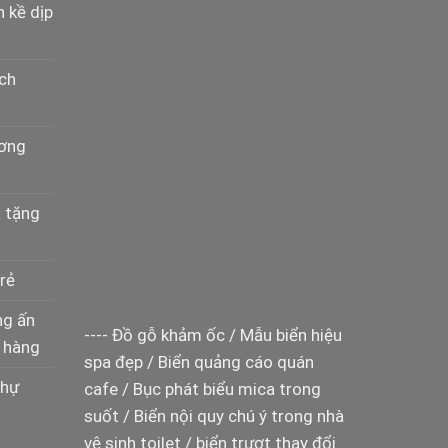
n kề dịp
ịch
ương
à tặng
rẻ
ng ấn
----
Đồ gỗ khảm ốc
/
Mẫu biển hiệu
 hàng
spa đẹp
/
Biển quảng cáo quán
thự
cafe
/
Bục phát biểu mica trong
suốt
/
Biển nội quy chú ý trong nhà
vệ sinh toilet
/
biển trượt thay đổi