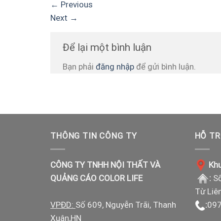
←
Previous
Next
→
Để lại một bình luận
Bạn phải
đăng nhập
để gửi bình luận.
THÔNG TIN CÔNG TY
HỖ TR
CÔNG TY TNHH NỘI THẤT VÀ
Khu
QUẢNG CÁO COLOR LIFE
:
Số
Từ Liê
VPĐD:
Số 609, Nguyễn Trãi, Thanh
:
097
Xuân,HN