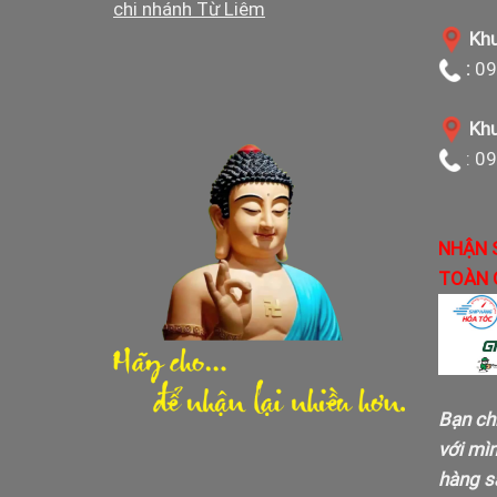
chi nhánh Từ Liêm
Khu
:
09
Khu
: 0
NHẬN 
TOÀN 
Bạn ch
với mì
hàng sa