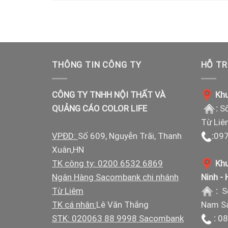
THÔNG TIN CÔNG TY
HỖ TR
CÔNG TY TNHH NỘI THẤT VÀ
Khu
QUẢNG CÁO COLOR LIFE
:
Số
Từ Liê
VPĐD:
Số 609, Nguyễn Trãi, Thanh
:
097
Xuân,HN
TK công ty: 0200 6532 6869
Khu
Ngân Hàng Sacombank chi nhánh
Ninh -
Từ Liêm
:
S
TK cá nhân:
Lê Văn Thắng
Nam Sá
STK: 020063 88 9998 Sacombank
:
08