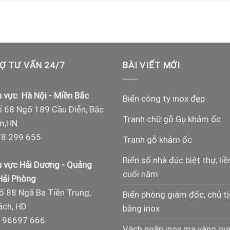
Ợ TƯ VẤN 24/7
BÀI VIẾT MỚI
 vực Hà Nội - Miền Bắc
Biển công ty inox đẹp
 68 Ngõ 189 Cầu Diễn, Bắc
Tranh chữ gỗ Gụ khảm ốc
m,HN
8 299 655
Tranh gỗ khảm ốc
Biển số nhà đúc biệt thự, liề
 vực Hải Dương - Quảng
cuối năm
 Hải Phòng
ố 88 Ngã Ba Tiền Trung,
Biển phòng giám đốc, chủ t
ch, HD
bằng inox
 96697 666
Vách ngăn inox mạ vàng g