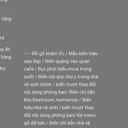
à tặng
rẻ
ng ấn
----
Đồ gỗ khảm ốc
/
Mẫu biển hiệu
 hàng
spa đẹp
/
Biển quảng cáo quán
thự
cafe
/
Bục phát biểu mica trong
suốt
/
Biển nội quy chú ý trong nhà
vệ sinh toilet
/
biển trượt thay đổi
nội dung phòng ban
/
Biển chỉ dẫn
khu Restroom, homestay
/
Biển
hiệu nhà vệ sinh
/
biển trượt thay
đổi nội dung phòng ban
/
Kệ menu
gỗ để bàn
/
Biển chỉ dẫn nhà vệ