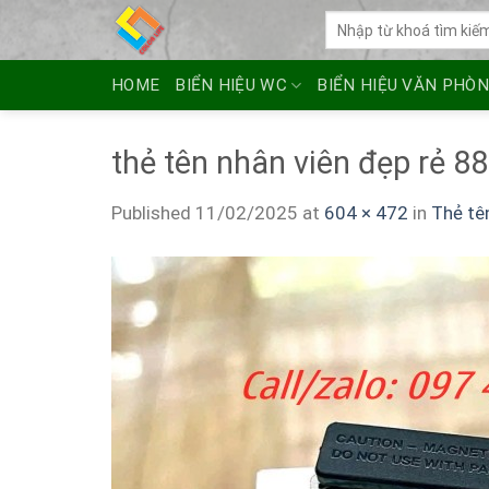
Skip
Tìm
to
kiếm:
content
HOME
BIỂN HIỆU WC
BIỂN HIỆU VĂN PHÒ
thẻ tên nhân viên đẹp rẻ 88
Published
11/02/2025
at
604 × 472
in
Thẻ tê