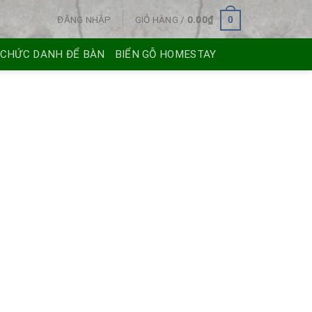
ĐĂNG NHẬP
GIỎ HÀNG /
0.00
₫
0
 CHỨC DANH ĐỂ BÀN
BIỂN GỖ HOMESTAY