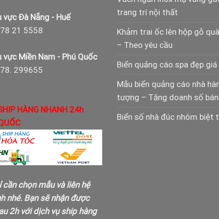
trang trí nội thất
 vực Đà Nẵng - Huế
78 21 5558
Khảm trai ốc lên hộp gỗ qu
– Theo yêu cầu
 vực Miền Nam - Phú Quốc
Biển quảng cáo spa đẹp giá 
978. 299655
Mẫu biển quảng cáo nhà hà
tượng – Tăng doanh số bán
SHIP HÀNG NHANH 24h
Biển số nhà đúc nhôm biệt 
QUỐC
ỉ cần chọn mẫu và liên hệ
nh nhé. Bạn sẽ nhận được
u 2h với dịch vụ ship hàng