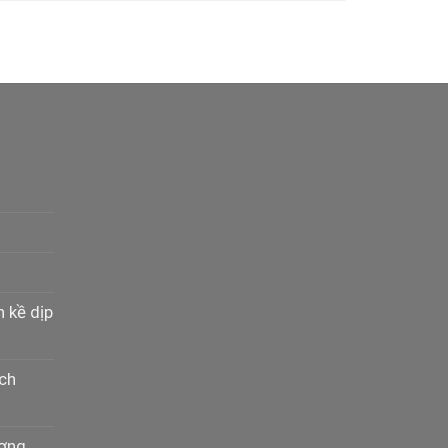
n kề dịp
ịch
ương